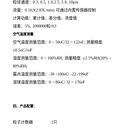
粒径通道：
0.3, 0.5, 1.0,2.5, 5.0, 10
μ
m
流量：
0.1ft3(2.83L/min)
可通过内置传感器控制
计算功能：累计值、差分值、浓度值
误差：
5%, 2000000
粒
/ft3
空气温度测量
空气温度测量范围：
0 ~ 50
o
C/32 ~ 122
o
F;
测量精度
:
±
0.5
o
C/1
o
F
湿度测量范围：
0 ~ 100%RH;
测量精度
:
±
2.5%RH(20% ~
80%RH)
露点温度测量范围：
-30 ~100
o
C/ -22~199
o
F
湿球温度测量范围：
0 ~ 80
o
C/ 32 ~ 176
o
F
四、产品配置：
粒子计数器
1
只