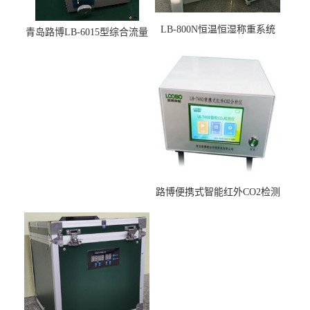
LB-800N恒温恒湿称重系统
青岛路博LB-6015型综合流量
适用于低浓度烟尘采样滤膜
压力校准仪现货
烘干后使用
路博便携式智能红外CO2检测
仪疾控公共场所LB-7402