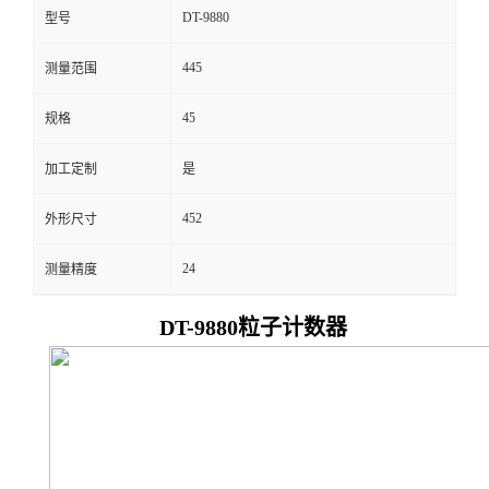
DT-9880
型号
留
445
测量范围
言
45
规格
加工定制
是
452
外形尺寸
24
测量精度
DT-9880
粒子计数器