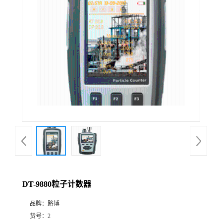
公
司
动
态
产
品
展
DT-9880粒子计数器
厅
品牌：
路博
证
货号：
2