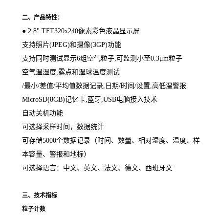
二、产品特性：
●
2.8" TFT320x240
像素彩色液晶显示屏
支持照片
(JPEG)
和摄像
(3GP)
功能
支持同时测试显示
6
组空气粒子
,
可监测小至
0.3μm
粒子
空气温湿度
,
露点和湿球温度测试
/
最小
/
差值
/
平均值数据记录
,
日期
/
时间
/
设置
,
高低温警报
MicroSD(
8GB)
记忆卡
,
蓝牙
,USB
电脑接入技术
自动关机功能
可选择采样时间，数据统计
可存储
5000
个数据记录（时间、数量、相对湿度、温度、样
本容量、警报和地标）
可选择语言：中文、英文、法文、德文、西班牙文
三、技术指标
粒子计数