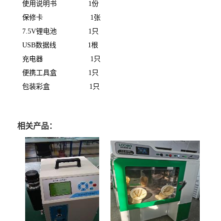
使用说明书
1
份
保修卡
1
张
7.5V
锂电池
1
只
USB
数据线
1
根
充电器
1
只
便携工具盒
1
只
包装彩盒
1
只
相关产品：