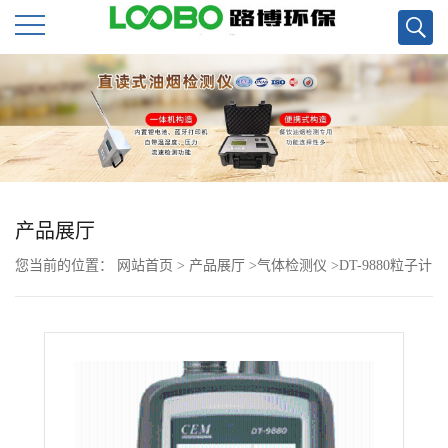
公
司
首
页
产品展厅
您当前的位置：
网站首页
>
产品展厅
>
气体检测仪
>
DT-9880粒子计
公
数器
司
介
绍