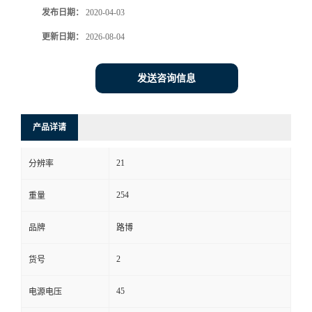
发布日期：
2020-04-03
书
更新日期：
2026-08-04
荣
发送咨询信息
誉
产品详请
联
21
系
分辨率
254
重量
方
品牌
路博
式
2
货号
在
45
电源电压
线