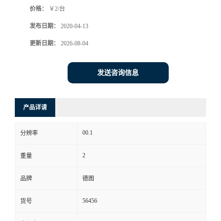
价格：
￥2/台
书
发布日期：
2020-04-13
荣
更新日期：
2026-08-04
誉
发送咨询信息
联
产品详请
系
00.1
分辨率
方
2
重量
式
品牌
德图
在
56456
货号
线