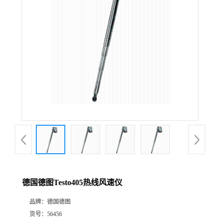
公
司
动
态
产
品
展
德国德图Testo405热线风速仪
厅
品牌：
德国德图
证
货号：
56456