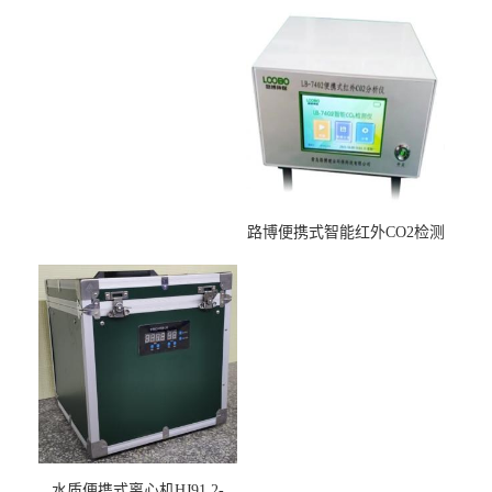
适用于低浓度烟尘采样滤膜
压力校准仪现货
烘干后使用
路博便携式智能红外CO2检测
仪疾控公共场所LB-7402
水质便携式离心机HJ91.2-