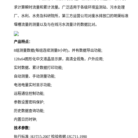
求计算瞬时流量和累计流量。广泛适用于各级环境监测站、污水处理
厂、水利、水务及科研院所，第三方运营公司对废水排放口的明渠标准
堰槽流量的测量以及与在线污水流量计的数据比对。
产品特点：
8组测量数据(每组连续测量8小时)，并有数据导出功能;
128x64图形化中文液晶显示屏，高清全视角，户外应用;
实时数据、累计数据打印功能;
自动测量、手动测量功能;
电池电量实时显示功能;
远程通信控制功能;
参数设置密码保护;
历史数据查询功能;
内置日历时钟;
技术参数：
执行标准: HJ/
T
15-2007
检验依据:
J
JG711-1990