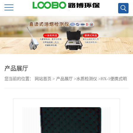
公
司
首
页
产品展厅
您当前的位置：
网站首页
>
产品展厅
>
水质检测仪
>
HX-1便携式明
公
渠流量计
司
介
绍