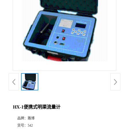
公
司
动
态
产
品
展
HX-1便携式明渠流量计
厅
品牌：
路博
证
货号：
542