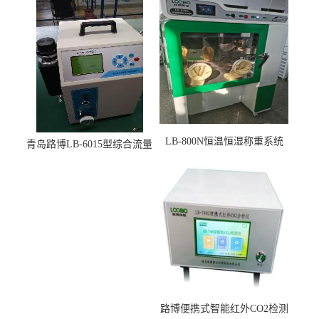
LB-800N恒温恒湿称重系统
青岛路博LB-6015型综合流量
适用于低浓度烟尘采样滤膜
压力校准仪现货
烘干后使用
路博便携式智能红外CO2检测