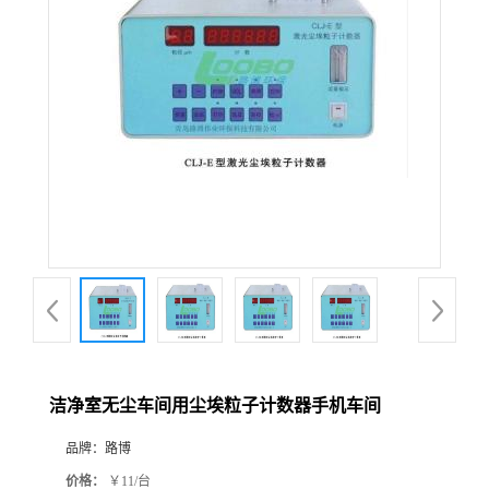
公
司
动
态
产
品
展
洁净室无尘车间用尘埃粒子计数器手机车间
厅
品牌：
路博
证
价格：
￥11/台