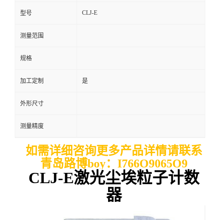
CLJ-E
型号
留
测量范围
言
规格
加工定制
是
外形尺寸
测量精度
如需详细咨询更多产品详情请联系
青岛路博boy：I766O9065O9
CLJ-E激光尘埃粒子计数
器