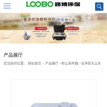
公
司
首
页
产品展厅
您当前的位置：
网站首页
>
产品展厅
>
粉尘采样器
>
洁净室无尘车
公
间用尘埃粒子计数器手机车间
司
介
绍