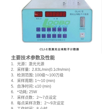
主要技术参数及性能
1.
光源
：
激光光源
2.
采样量
:
2.83L/min(0.1cfm/min)
3.
检测范围
:
100
级～
100
万级
4.
采样周期
:
1
～
10 (min)
5.
自净时间
:
≤10 (min)
6.
*功耗
:
25W
7.
采样点数
：
2
～
7
点设定
8.
每点采样次数
：
2
～
9
次设定
9.
工作时间：
8
小时