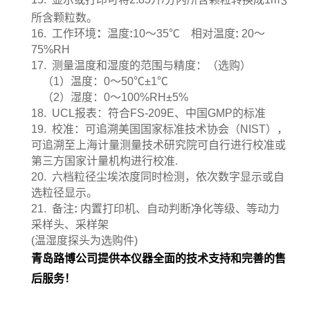
3
所含颗粒数。
16.
工作环境
：
温度
:
10
～
35℃
相对温度
:
20
～
75%RH
17.
测量温度和湿度的范围与精度：（选购）
（
1
）温度：
0
～
50℃±1℃
（
2
）湿度：
0
～
100%RH±5%
18. UCL
报表：符合
FS-209E
、中国
GMP
的标准
19.
校准：可追溯美国国家标准技术协会（
NIST
），
可追溯至上海计量测量技术研究院可自行进行校准或
第三方国家计量机构进行校准
.
20.
六档粒径尘埃浓度同时检测，依次数字显示或自
选粒径显示。
21.
备注
:
内置打印机、自动判断净化等级、等动力
采样头、采样架
(
温湿度探头为选购件
)
青岛路博公司提供本仪器全面的技术支持和完善的售
后服务！