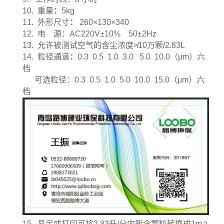
10.
重量
：
5kg
11.
外形尺寸
：
260×130×340
12.
电
源
：
AC220V±10% 50±2Hz
13.
允许被测试空气的含尘浓度
≯10
万颗
/2.83L
14.
粒径通道
：
0.3 0.5 1.0 3.0 5.0 10.0
（
μm
）六
档
可选粒径
：
0.3 0.5 1.0 5.0 10.0 15.0
（
μm
）六
档
15.
显示或打印可将
2.83
升
/
分内所含颗粒转换成
1m