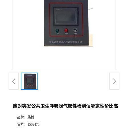
公
司
动
态
产
品
展
应对突发公共卫生呼吸阀气密性检测仪哪家性价比高
厅
品牌：
路博
证
货号：
1562475