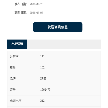
发布日期：
2020-04-23
书
更新日期：
2026-08-08
荣
发送咨询信息
誉
产品详请
联
111
系
分辨率
102
重量
方
品牌
路博
式
1562475
货号
在
212
电源电压
线