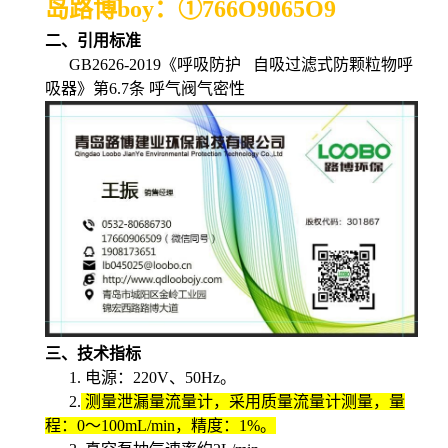
岛路博boy：
①
766O9065O9
二、引用标准
GB2626-2019
《呼吸防护 自吸过滤式防颗粒物呼
吸器》第
6.7
条 呼气阀气密性
三、技术指标
1.
电源：
220V
、
50Hz
。
2.
测量泄漏量流量计，采用质量流量计测量，量
程：
0
～
100mL/min
，精度：
1%
。