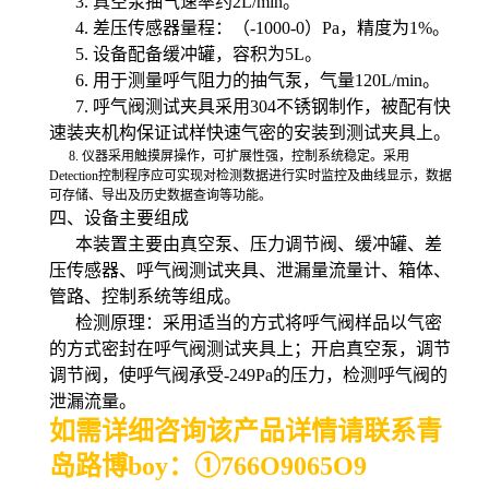
3.
真空泵抽气速率约
2L/min
。
4.
差压传感器量程：（
-1000-0
）
Pa
，精度为
1%
。
5.
设备配备缓冲罐，容积为
5L
。
6.
用于测量呼气阻力的抽气泵，气量
120L/min
。
7.
呼气阀测试夹具采用
304
不锈钢制作，被配有快
速装夹机构保证试样快速气密的安装到测试夹具上。
8.
仪器采用触摸屏操作，可扩展性强，控制系统稳定。采用
Detection
控制程序应可实现对检测数据进行实时监控及曲线显示，数据
可存储、导出及历史数据查询等功能。
四、设备主要组成
本装置主要由真空泵、压力调节阀、缓冲罐、差
压传感器、呼气阀测试夹具、泄漏量流量计、箱体、
管路、控制系统等组成。
检测原理：采用适当的方式将呼气阀样品以气密
的方式密封在呼气阀测试夹具上；开启真空泵，调节
调节阀，使呼气阀承受
-249Pa
的压力，检测呼气阀的
泄漏流量。
如需详细咨询该产品详情请联系青
岛路博boy：
①
766O9065O9