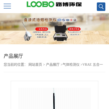
公
司
首
页
产品展厅
您当前的位置：
网站首页
>
产品展厅
>
气体检测仪
>
VRAE 五合一
公
检测仪 PGM-7800/7840
司
介
绍