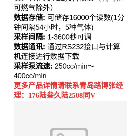
可燃气除外）
数据存储
:
可储存
16000
个读数
(1
分
钟间隔
54
小时，
5
种气体
)
采样间隔
:
1-3600
秒可调
数据通讯
:
通过
RS232
接口与计算
机连接进行数据下载
采样泵流速
:
250cc/min
～
400cc/min
更多产品详情请联系青岛路博张经
理：176陆叁久陆2508同V