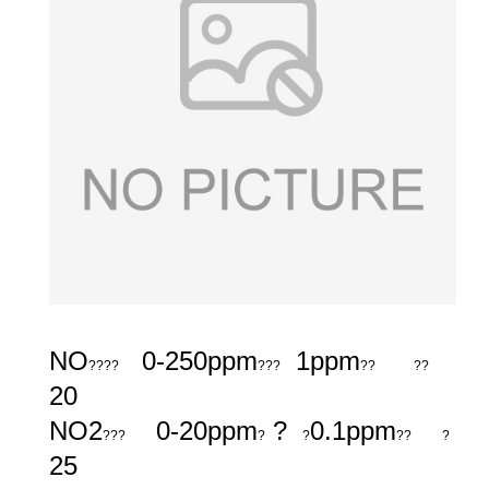
NO
0-250ppm
1ppm
????
???
??
??
20
NO2
0-20ppm
?
0.1ppm
???
?
?
??
?
25