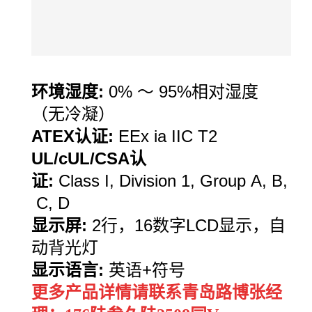
环境湿度
:
0%
～
95%
相对湿度
（无冷凝）
A
TEX
认证
:
EEx ia IIC T2
UL/cUL/CSA
认
证
:
Class I, Division 1, Group A, B,
C, D
显示屏
:
2
行，
16
数字
LCD
显示，自
动背光灯
显示语言
:
英语
+
符号
更多产品详情请联系青岛路博张经