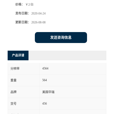
价格：
￥2/台
书
发布日期：
2020-04-24
荣
更新日期：
2026-08-08
誉
发送咨询信息
联
产品详请
系
4564
分辨率
方
564
重量
式
品牌
美国华瑞
在
456
货号
线