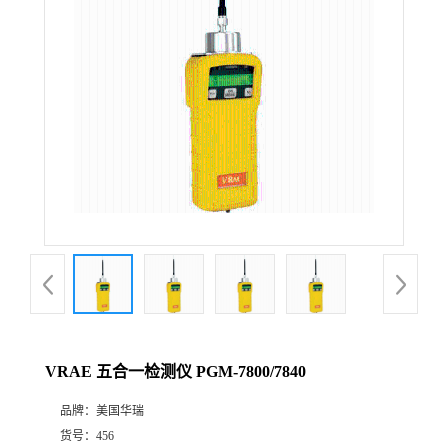
公
司
动
态
产
品
展
VRAE 五合一检测仪 PGM-7800/7840
厅
品牌：
美国华瑞
证
货号：
456