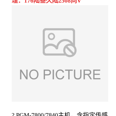
理：176陆叁久陆2508同V
? PGM-7800/7840
主机，含指定传感