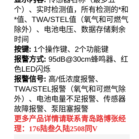
个）、实时检测值，所有检测的*和
*值、
TWA/STEL
值（氧气和可燃气
除外）、电池电压、数据存储剩余
时间
按键
:
1
个操作键、
2
个功能键
报警方式
:
95dB@30cm
蜂鸣器、红
色
LED
闪烁
报警信号
:
高
/
低浓度报警、
TWA/STEL
报警（氧气和可燃气除
外）、电池电量不足报警、传感器
故障报警、泵阻塞报警
更多产品详情请联系青岛路博张经
理：176陆叁久陆2508同V