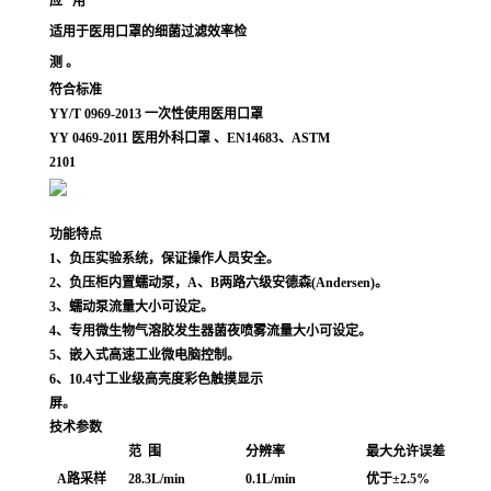
应 用
适用于
医用口罩
的细菌过滤效率检
测
。
符合
标准
YY/T 0969-2013 一次性使用医用口罩
YY 0469-2011 医用外科口罩
、
EN14683、ASTM
2101
功能特点
1、负压实验系统，保证操作人员安全。
2、负压柜内置蠕动泵，A、B两路六级安德森(Andersen)。
3、蠕动泵流量大小可设定。
4、专用微生物气溶胶发生器菌夜喷雾流量大小可设定。
5、嵌入式高速工业微电脑控制。
6、10.4寸工业级高亮度彩色触摸显示
屏。
技术参数
范
围
分辨率
最
大允许误差
A路采样
28.3L/min
0.1L/min
优于±2.5%