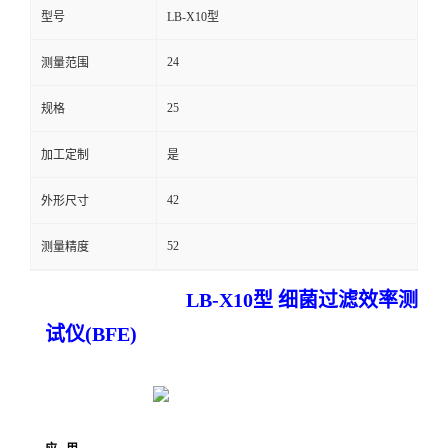
型号
LB-X10型
留
24
测量范围
言
25
规格
加工定制
是
42
外形尺寸
52
测量精度
LB-X10型
细菌过滤效率测
试仪(BFE)