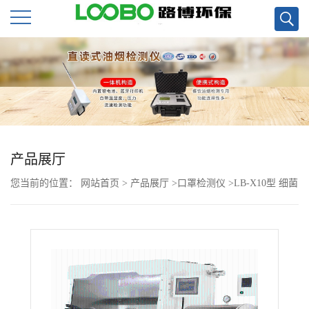
公
司
首
页
产品展厅
您当前的位置：
网站首页
>
产品展厅
>
口罩检测仪
>
LB-X10型 细菌
公
过滤效率测试仪(BFE)
司
介
绍