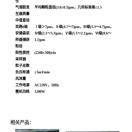
性
气溶胶发
平均颗粒直径(3.0±0.3)μm，几何标准差≤1.5
生器质量
中值直径
双路6级
Ⅰ级＞7μm，Ⅱ级(4.7～7)μm，Ⅲ级(3.3～4.7)μm，
安德森采
Ⅳ级(2.1～3.3)μm，Ⅴ级(1.1～2.1)μm，Ⅵ级(0.6～
样器捕获
1.1)μm
粒径
阳性质控
(2200±500)cfu
采样器
粒子总数
负压柜通
≥5m3/min
风流量
工作电源
AC220V，50Hz
整机功耗
1
2
00W
相关产品：