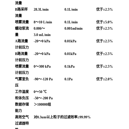
流量
B路采样
28.3L/min
0.1L/min
优于±2.5%
流量
喷雾流量
8～10
L/min
0.1L/min
优于±5.0%
蠕动泵流
0.006～
0.001ml/min
优于±2.5%
量
3.0
mL/min
A路流量
-20～0
kPa
0.01kPa
优于±2.5%
计前压力
B路流量
-20～0
kPa
0.01kPa
优于±2.5%
计前压力
喷雾流量
0～300
kPa
0.1kPa
优于±2.5%
计前压力
气雾室负
-90～-120
Pa
0.1Pa
优于±2.0%
压
工作温度
0～50
℃
柜体负压
-50～-200
Pa
数据存储
＞100000组
能力
高效空气
对0.3um以上粒子的过滤效率≥99.99%
过滤器特