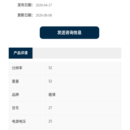
发布日期：
2020-04-27
书
更新日期：
2026-08-08
荣
发送咨询信息
誉
产品详请
联
52
系
分辨率
52
重量
方
品牌
路博
式
27
货号
在
25
电源电压
线