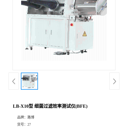
公
司
动
态
产
品
展
LB-X10型 细菌过滤效率测试仪(BFE)
厅
品牌：
路博
证
货号：
27