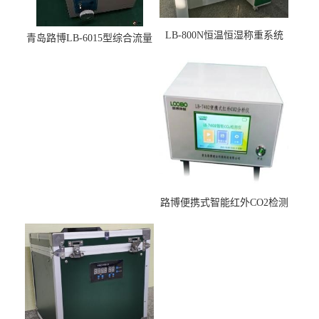
LB-800N恒温恒湿称重系统
青岛路博LB-6015型综合流量
适用于低浓度烟尘采样滤膜
压力校准仪现货
烘干后使用
路博便携式智能红外CO2检测
仪疾控公共场所LB-7402