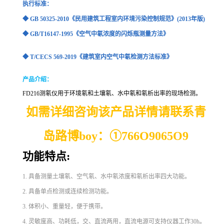
执行标准：
◆ GB 50325-2010《民用建筑工程室内环境污染控制规范》(2013年版)
◆ GB/T16147-1995《空气中氡浓度的闪烁瓶测量方法
》
◆ T/CECS 569-2019《建筑室内空气中氡检测方法标准》
产品介绍：
FD216测氡仪用于环境氡和土壤氡、水中氡和氡析出率的现场检测
。
如需详细咨询该产品详情请联系青
岛路博boy：
①
766O9065O9
功能特点:
1. 具备测量土壤氡、空气氡、水中氡浓度和氡析出率四大功能。
2. 具备单点检测或连续检测功能。
3. 体积小、重量轻，便于携带。
4. 灵敏度高、功耗低，交、直流两用，直流电源可支持仪器工作30h。