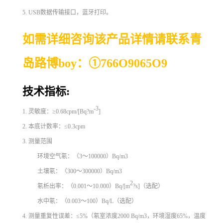
5. USB数据传输接口，蓝牙打印。
如需详细咨询该产品详情请联系青
岛路博boy：
①
766O9065O9
技术指标:
-3
1. 灵敏度：≥0.68cpm/[Bq?m
]
2. 本底计数率：≤0.3cpm
3. 测量范围
环境空气氡：（3～100000）Bq/m3
土壤氡：（300～300000）Bq/m3
2
氡析出率：（0.001～10.000）Bq/[m
?s]（选配）
水中氡：（0.003～100）Bq/L（选配）
4. 测量重复性误差：≤5%（氡室浓度2000 Bq/m3，环境湿度65%，温度