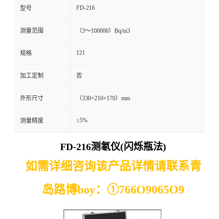
FD-216
型号
留
测量范围
（3～100000）Bq/m3
言
121
规格
加工定制
否
外形尺寸
（330×210×170）mm
≤5%
测量精度
FD-216测氡仪(闪烁瓶法)
如需详细咨询该产品详情请联系青
岛路博boy：
①
766O9065O9