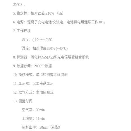
25°C）。
5. 稳定性：相对误差 ≤10% （8h）
6. 电源：锂离子充电电池/交流电，电池供电可连续工作30h。
7. 工作环境
温度：(-10～+40)°C
湿度：相对湿度≤90% (+40°C)
8. 探测器：硫化锌ZnS(Ag)和光电倍增管组合系统
9. 数据存储：2000个数据
10. 操作模式：单点检测或连续监测
11. 显示器：LCD液晶显示
12. 取气方式：主动泵吸式
13. 测量时间
空气氡：30min
土壤氡：11min
氡析出率：30min（选配）