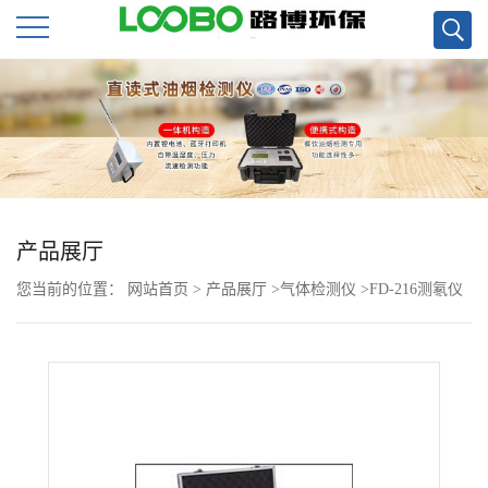
公
司
首
页
产品展厅
您当前的位置：
网站首页
>
产品展厅
>
气体检测仪
>
FD-216测氡仪
公
(闪烁瓶法)
司
介
绍