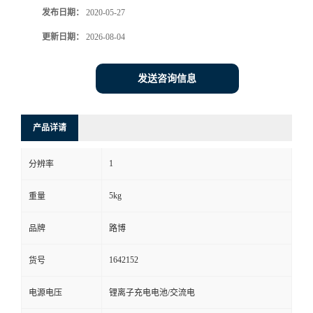
发布日期：
2020-05-27
书
更新日期：
2026-08-04
荣
发送咨询信息
誉
产品详请
联
1
系
分辨率
5kg
重量
方
品牌
路博
式
1642152
货号
在
电源电压
锂离子充电电池/交流电
线