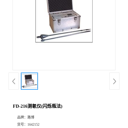
公
司
动
态
产
品
展
FD-216测氡仪(闪烁瓶法)
厅
品牌：
路博
证
货号：
1642152