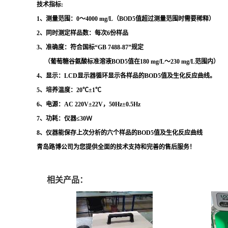
技术指标
:
1、测量范围：0～
4
000 mg/L（BOD5值超过测量范围时需要稀释）
2
、同时测定样品数：每次
6
份样品
3
、准确度：符合国标
“GB 7488-87”规定
（葡萄糖谷氨酸标准溶液BOD5值在180 mg/L～230 mg/L范围内）
4、显示：LCD显示器循环显示各样品的BOD5值及生化反应曲线。
5、培养温度：20℃±1℃
6、电源：AC 220V±22V，50Hz±0.5Hz
7
、功耗：仪器
≤30Ｗ
8
、
仪器能保存上次分析的六个样品的BOD5值及生化反应曲线
青岛路博公司为您提供全面的技术支持和完善的售后服务
！
相关产品：