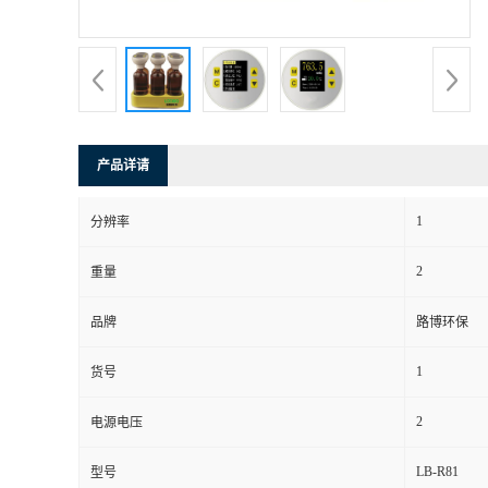
书
荣
誉
产品详请
联
1
分辨率
系
2
重量
方
品牌
路博环保
式
1
货号
在
2
电源电压
LB-R81
型号
线