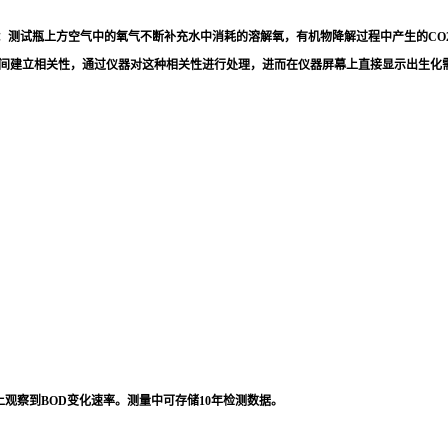
：测试瓶上方空气中的氧气不断补充水中消耗的溶解氧，有机物降解过程中产生的
C
间建立相关性，通过仪器对这种相关性进行处理，进而在仪器屏幕上直接显示出生化需
上观察到BOD变化速率。测量中可存储
10年检测数据
。