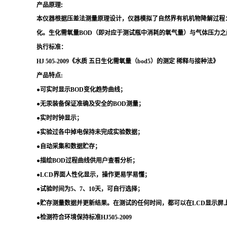
产品原理:
本仪器根据压差法测量原理设计，仪器模拟了自然界有机机物降解过程
化。生化需氧量BOD（即对应于测试瓶中消耗的氧气量）与气体压力之
执行标准：
HJ 505-2009《
水质
五日生化需氧量（bod5）的测定 稀释与接种法》
产品特点
:
●可实时显示BOD变化趋势曲线；
●无汞装备保证准确及安全的BOD测量；
●实时时钟显示；
●实验过各中掉电保持未完成实验数据；
●自动采集和数据贮存；
●描绘BOD过程曲线供用户查看分析；
●LCD界面人性化显示，操作更易学易懂；
●试验时间为5、7、10天，可自行选择；
●贮存测量数据并更新结果。在测试的任何时间，都可以在LCD显示屏
●检测符合环境保持标准HJ505-2009