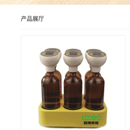
公
产品展厅
司
动
态
产
品
展
厅
证