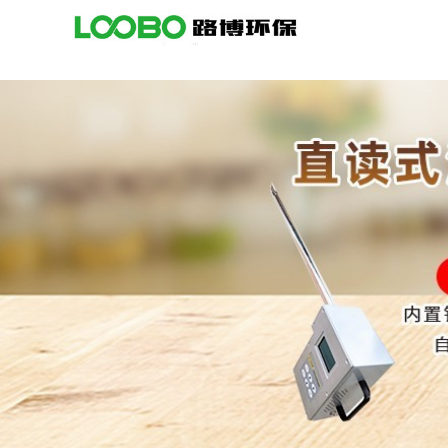
公
司
首
页
公
司
介
绍