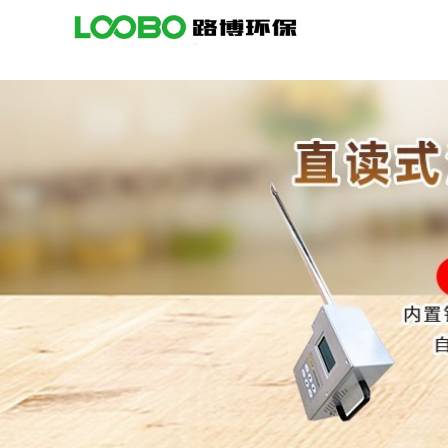
公
司
首
页
公
司
介
绍