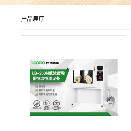
公
产品展厅
司
动
态
产
品
展
厅
证