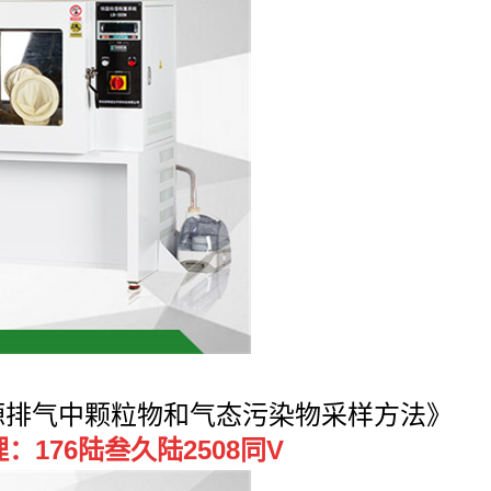
固定污染源排气中颗粒物和气态污染物采样方法》
176陆叁久陆2508同V