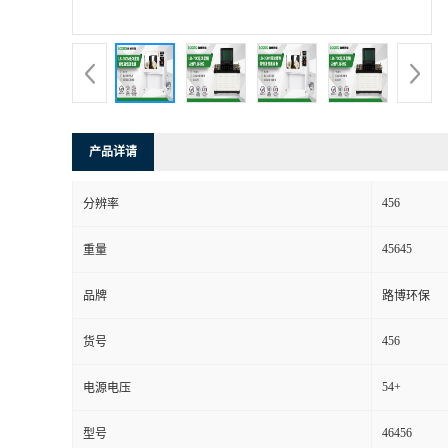
书
荣
誉
产品详请
联
456
分辨率
系
45645
重量
方
品牌
路博环保
式
456
货号
在
54+
电源电压
46456
型号
线