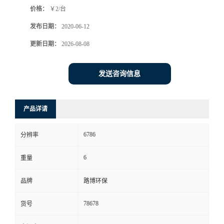
价格：
￥2/台
书
发布日期：
2020-06-12
荣
更新日期：
2026-08-08
誉
发送咨询信息
联
产品详请
系
6786
分辨率
方
6
重量
式
品牌
路博环保
在
78678
货号
线