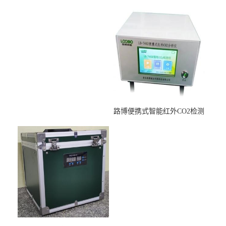
适用于低浓度烟尘采样滤膜
压力校准仪现货
烘干后使用
路博便携式智能红外CO2检测
仪疾控公共场所LB-7402