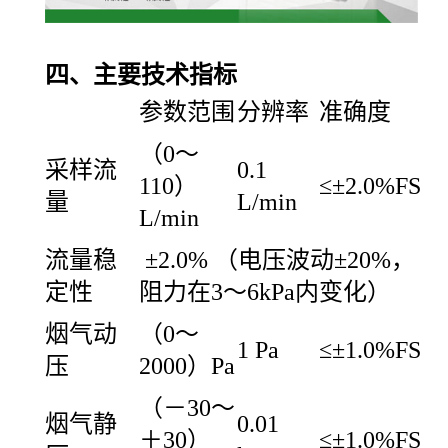
四、主要技术指标
参数范围
分辨率
准确度
（0～
采样流
0.1
110）
≤±2.0%FS
量
L/min
L/min
流量稳
±2.0% （电压波动±20%，
定性
阻力在3
～
6kPa内变化）
烟气动
（0～
1 Pa
≤±1.0%FS
压
2000）Pa
（－30～
烟气静
0.01
＋30）
≤±1.0%FS