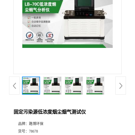
公
司
动
态
产
品
展
固定污染源低浓度烟尘烟气测试仪
厅
品牌：
路博环保
证
货号：
78678