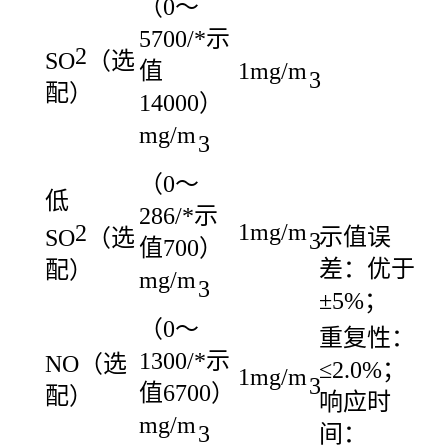
（0～
5700/*示
2
SO
（选
值
1mg/m
3
配）
14000）
mg/m
3
（0～
低
286/*示
1mg/m
2
示值误
SO
（选
3
值700）
差：优于
配）
mg/m
3
±5%；
（0～
重复性：
1300
/*示
NO（选
≤2.0%；
1mg/m
3
值6700）
配）
响应时
mg/m
3
间：