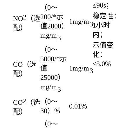
≤90s；
（0～
稳定性：
200/*示
2
NO
（选
1mg/m
3
1小时
值2000）
配）
内；
mg/m
3
示值变
（0～
化：
5000/*示
≤5.0%
CO（选
值
1mg/m
3
配）
25000）
mg/m
3
2
（0～
CO
（选
0.01%
3
0）%
配）
（0～