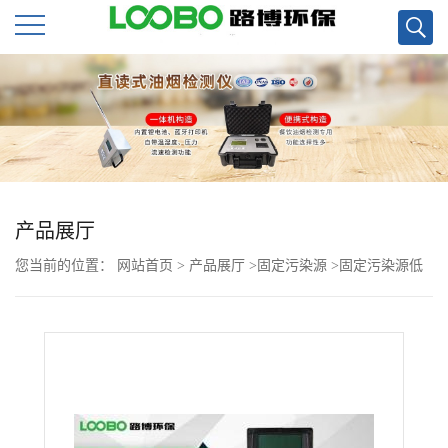
公
司
首
页
产品展厅
您当前的位置：
网站首页
>
产品展厅
>
固定污染源
>
固定污染源低
公
浓度烟尘烟气测试仪
司
介
绍