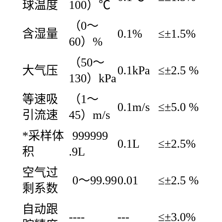
球温度
100）℃
（0～
含湿量
0.1%
≤±1.5%
60）%
（50～
大气压
0.1kPa
≤±2.5 %
130）kPa
等速吸
（1～
0.1m/s
≤±5.0 %
引流速
45）m/s
*采样体
999999
0.1L
≤±2.5%
积
.9L
空气过
0～99.99
0.01
≤±2.5 %
剩系数
自动跟
----
---
≤±3.0%