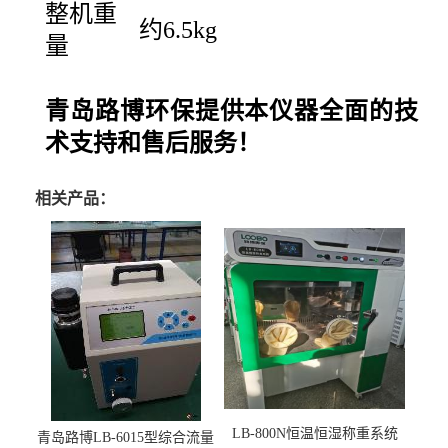
整机重
约6.5kg
量
青岛
路博
环保
提供本仪器全面的技
术支持和售后服务！
相关产品：
LB-800N恒温恒湿称重系统
青岛路博LB-6015型综合流量