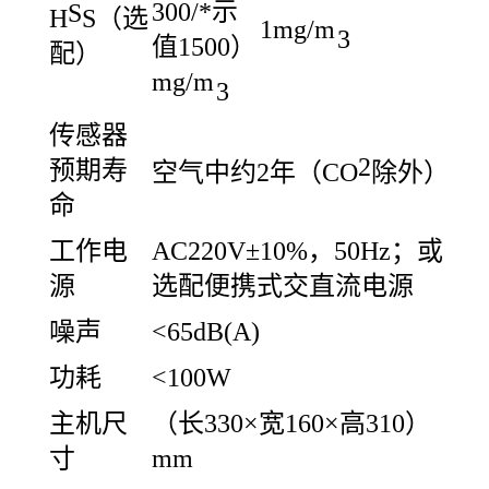
300/*示
S
H
S（选
1mg/m
3
值1500）
配）
mg/m
3
传感器
2
预期寿
空气中约2年（CO
除外）
命
工作电
AC220V±10%，50Hz；或
源
选配便携式交直流电源
噪声
<65dB(A)
功耗
<100W
主机尺
（长330×宽160×高310）
寸
mm