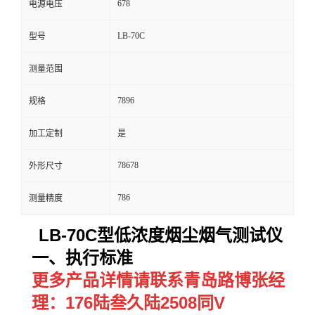
678
电源电压
留
LB-70C
型号
言
测量范围
7896
规格
加工定制
是
78678
外形尺寸
786
测量精度
LB
-
70C
型
低浓度烟尘烟气测试仪
一、执行标准
更多产品详情请联系青岛路博张经
理：176陆叁久陆2508同V