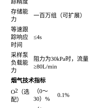
踪精度
存储能
一百万组（可扩展）
力
等速跟
踪响应
≤4s
时间
采样泵
阻力为30kPa时，流量
负载能
≥80L/min
力
烟气技术指标
2
（0～
O
（选
0.1%
30）%
配）