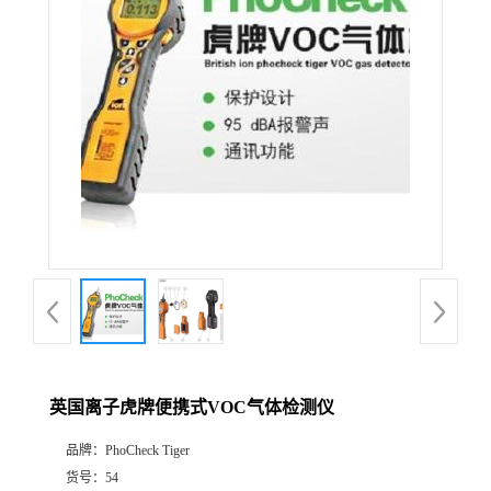
公
司
动
态
产
品
展
英国离子虎牌便携式VOC气体检测仪
厅
品牌：
PhoCheck Tiger
证
货号：
54