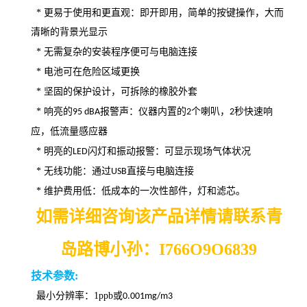
* 更易于使用和更直观：即开即用，简单的按键操作，大而
清晰的背景光显示
* 无需复杂的安装程序便可与电脑连接
* 电池可在危险区域更换
*
坚固的保护设计，可拆除的橡胶外套
*
响亮的
报警声：仪器内置的
个喇叭，
秒快速响
95 dBA
2
2
应，低流量感应器
*
明亮的
闪灯和振动报警：可显示现场气体状况
LED
*
无线功能：通过
直接与电脑连接
USB
*
维护费用低：低成本的一次性部件，灯和滤芯。
如需详细咨询该产品详情请联系青
岛路博小孙：I
766O9O6839
技术
参数
:
最小分辨率
：
1ppb
或
0.001mg/m3