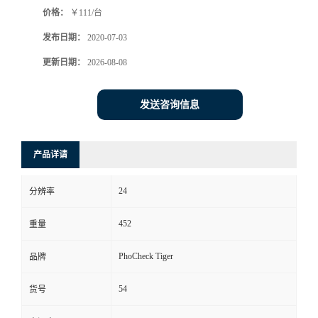
价格：
￥111/台
书
发布日期：
2020-07-03
荣
更新日期：
2026-08-08
誉
发送咨询信息
联
产品详请
系
24
分辨率
方
452
重量
式
PhoCheck Tiger
品牌
在
54
货号
线