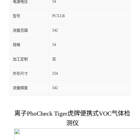
54
电源电压
留
PCT-LB
型号
言
542
测量范围
54
规格
加工定制
否
254
外形尺寸
542
测量精度
离子PhoCheck Tiger虎牌便携式VOC气体检
测仪