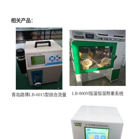
相关产品：
LB-800N恒温恒湿称重系统
青岛路博LB-6015型综合流量
适用于低浓度烟尘采样滤膜
压力校准仪现货
烘干后使用