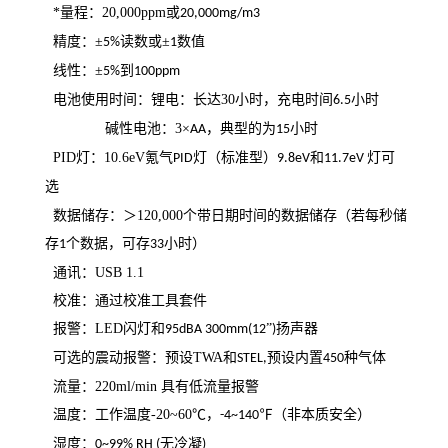
*量程
：
20,000ppm
或
20,000mg/m3
精度
：
±
读数或±
数值
5%
1
线性
：
±
到
5%
100ppm
电池使用时间
：
锂电：长达
30
小时，充电时间
小时
6.5
碱性电池：
3
×
，典型的为
小时
AA
15
PID
灯
：
10.6eV
氪气
灯（标准型）
和
灯可
PID
9.8eV
11.7eV
选
数据储存
：
＞
120,000
个带日期时间的数据储存（若每秒储
存
个数据，可存
小时）
1
33
通讯
：
USB 1.1
校准
：
通过校准工具套件
报警
：
LED
闪灯和
”
扬声器
95dBA 300mm(12
)
可选的震动报警
：
预设
TWA
和
预设内置
种气体
STEL,
450
流量
：
220ml/min
具有低流量报警
温度
：
工作温度
-20~60
℃，
℉（非本质安全）
-4~140
湿度：
无冷凝
0~99% RH (
)