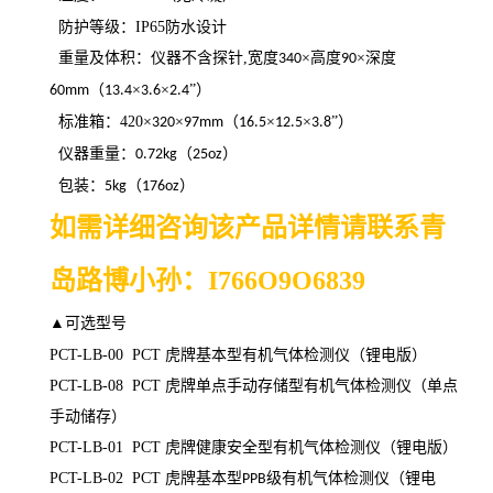
防护等级
：
IP65
防水设计
重量及体积
：
仪器不含探针
,
宽度
×高度
×深度
340
90
（
×
×
”）
60mm
13.4
3.6
2.4
标准箱
：
420
×
×
（
×
×
”）
320
97mm
16.5
12.5
3.8
仪器重量：
（
）
0.72kg
25oz
包装：
（
）
5kg
176oz
如需详细咨询该产品详情请联系青
岛路博小孙：I
766O9O6839
▲可选型号
PCT-LB-00 PCT
虎牌基本型有机气体检测仪（锂电版）
PCT-LB-08 PCT
虎牌单点手动存储型有机气体检测仪（单点
手动储存）
PCT-LB-01 PCT
虎牌健康安全型有机气体检测仪（锂电版）
PCT-LB-02 PCT
虎牌基本型
级有机气体检测仪（锂电
PPB