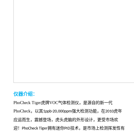
仪器介绍
：
PhoCheck Tiger
虎牌
VOC
气
体检测仪，是源自的新一代
PhoCheck
，以其
强大检测功能，在
虎年
1ppb-20,000ppm
2010
应运而生，震撼登场，虎头虎脑的外形设计，更受市场欢
迎！
拥有迷你
技术，是市场上检测挥发性有
PhoCheck Tiger
PID