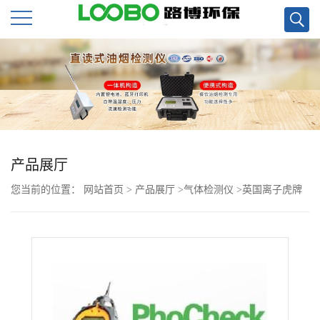
公
司
首
页
产品展厅
您当前的位置：
网站首页
>
产品展厅
>
气体检测仪
>
英国离子虎牌
公
便携式VOC气体检测仪
司
介
绍