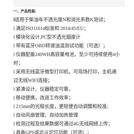
一、产品性能:
l
适用于柴油车不透光度N和消光系数K测试；
l
满足ISO11614标准和 2014/45/EU；
l
模块化设计,PC型不透光烟度计
l
带有蓝牙OBD转速油温测试功能（可选）；
l
仪器配备240WH高容量电池，至少可持续使用4小
时；
l
采用无线蓝牙微型打印机，可现场打印，主机通
过无线WIFI连接；
l
紧凑设计、仪器稳定可靠，
l
移动便携，改进工作效率；
l
215mm的光程长度，更轻便自动调整和校准;
l
自动风扇管理、自动加热管理
l
检测过程及结果数据可通过4G无线网络上传；
l
具备GPS或北斗定位功能（可选）；