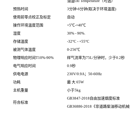
油温Oil Temperature（可选）
预热时间
3分钟-6分钟(取决于环境温度)
使用前零点校正及标定
自动
操作环境温度范围
+5℃-+40℃
湿度
30% - 90%.
存储温度
-32°C - +55°C
被测气体温度
0-256℃
物理响应时间T10%-90%
样气流率为75L/分钟时，少于0.2秒
电气响应时间
0.9秒
供电电源
230V/0.9A；50-60Hz
功耗
最 大 65W
主机重量
小于5kg
GB3847-2018自由加速烟度标准
符合标准
GB36886-2018《非道路柴油移