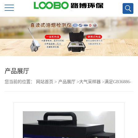
公
司
首
页
产品展厅
您当前的位置：
网站首页
>
产品展厅
>
大气采样器
>
满足GB36886-
公
2018新国标手持式不透光烟度计配平板电脑
司
介
绍