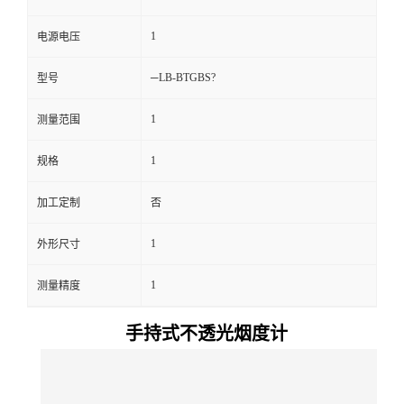
留
1
电源电压
─LB-BTGBS?
型号
言
1
测量范围
1
规格
加工定制
否
1
外形尺寸
1
测量精度
手持式不透光烟度计