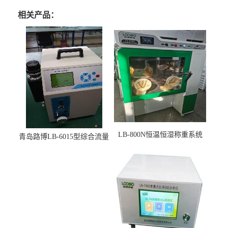
相关产品：
LB-800N恒温恒湿称重系统
青岛路博LB-6015型综合流量
适用于低浓度烟尘采样滤膜
压力校准仪现货
烘干后使用