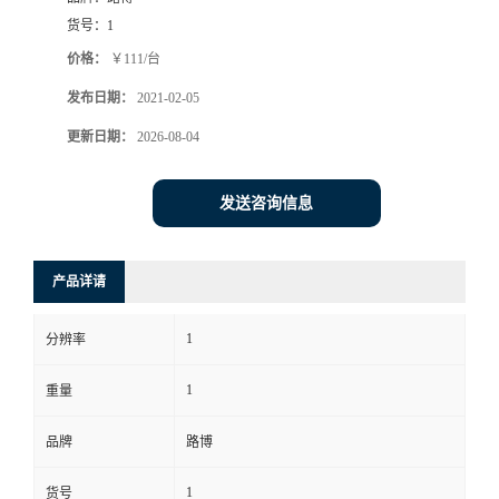
货号：
1
书
价格：
￥111/台
荣
发布日期：
2021-02-05
更新日期：
2026-08-04
誉
发送咨询信息
联
系
产品详请
方
1
分辨率
式
1
重量
在
品牌
路博
线
1
货号