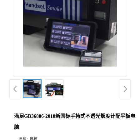
公
司
动
态
产
品
展
满足GB36886-2018新国标手持式不透光烟度计配平板电
厅
脑
证
品牌：
路博