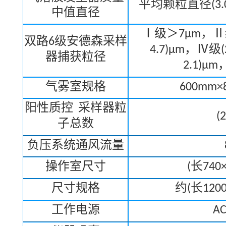
平均颗粒直径
(3
中值直径
Ⅰ
级＞
7μm
，
Ⅱ
双路
6
级安德森采样
4.7)μm
，
Ⅳ
级
(
器捕获粒径
2.1)μm
气雾室规格
600mm×
阳性质控
采样器粒
(
子总数
负压系统通风流量
操作室尺寸
(
长
740
尺寸规格
约
(
长
120
工作电源
AC