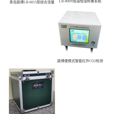
LB-800N恒温恒湿称重系统
青岛路博LB-6015型综合流量
适用于低浓度烟尘采样滤膜
压力校准仪现货
烘干后使用
路博便携式智能红外CO2检测
仪疾控公共场所LB-7402