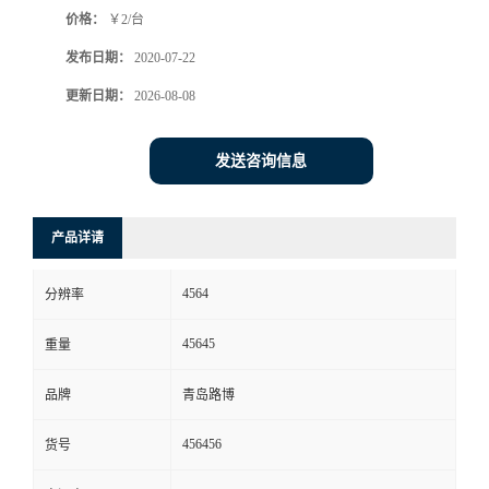
价格：
￥2/台
书
发布日期：
2020-07-22
荣
更新日期：
2026-08-08
誉
发送咨询信息
联
产品详请
系
4564
分辨率
方
45645
重量
式
品牌
青岛路博
在
456456
货号
线