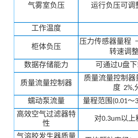
气雾室负压
运行负压可调
工作温度
压力传感器量程
柜体负压
转速调
数据存储能力
可通过
U
盘下
质量流量控制器
质量流量控制器
度
2%,
蠕动泵流量
量程范围
(0.01
～
高效空气过滤器特
对
0.3um
以上
性
气溶胶发生器质量