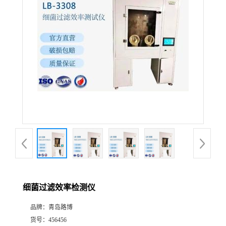
公
司
动
态
产
品
展
细菌过滤效率检测仪
厅
品牌：
青岛路博
证
货号：
456456