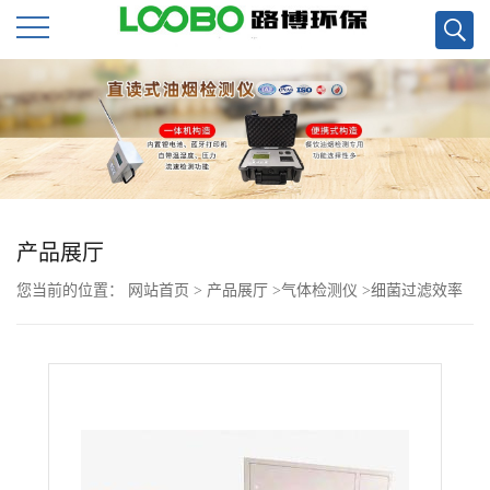
公
司
首
页
产品展厅
您当前的位置：
网站首页
>
产品展厅
>
气体检测仪
>
细菌过滤效率
公
检测仪
司
介
绍