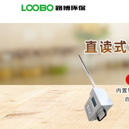
公
司
首
页
公
司
介
绍