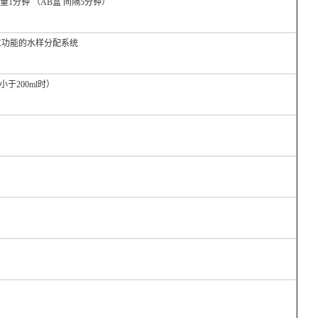
量1分钟 （AB盒 间隔5分钟）
功能的水样分配系统
于200ml时）