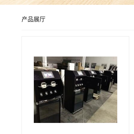
公
产品展厅
司
动
态
产
品
展
厅
证