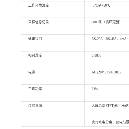
工作环境温度
-5℃至+50℃
采样信息记录
8000条（循环更新）
通讯接口
RS-232、RS-485；4mA~
相对湿度
≤ 90%
电源
AC220V±15% 50Hz
平均功率
73W
仪器界面
大屏幕(2.8TFT)彩色
实行水电分离、强电与弱