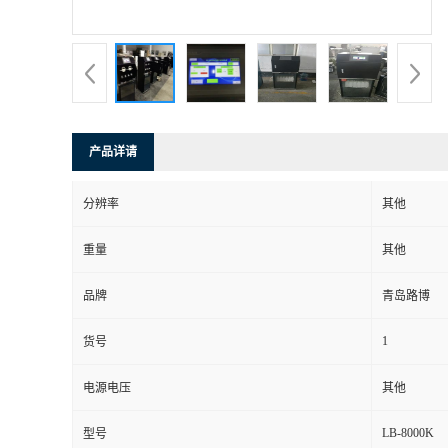
书
荣
誉
产品详请
联
分辨率
其他
系
重量
其他
方
品牌
青岛路博
式
1
货号
在
电源电压
其他
LB-8000K
型号
线