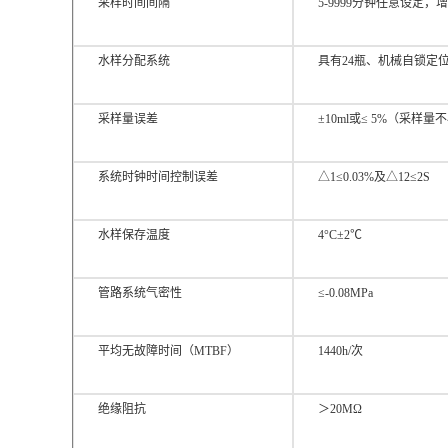
采样时间间隔
5-9999分钟任意设定，增
水样分配系统
具有24瓶、机械自锁定位
采样量误差
±10ml或≤ 5%（采样量不小
系统时钟时间控制误差
△1≤0.03%及△12≤2S
水样保存温度
4°C±2℃
管路系统气密性
≤-0.08MPa
平均无故障时间（MTBF）
1440h/次
绝缘阻抗
＞20MΩ