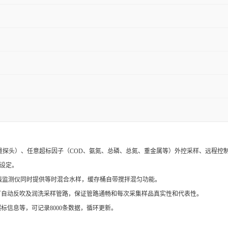
探头）、任意超标因子（COD、氨氮、总磷、总氮、重金属等）外控采样、远程控
设定。
线监测仪同时提供等时混合水样，缓存桶自带搅拌混匀功能。
自动反吹及润洗采样管路，保证管路通畅和每次采集样品真实性和代表性。
信息等，可记录8000条数据，循环更新。