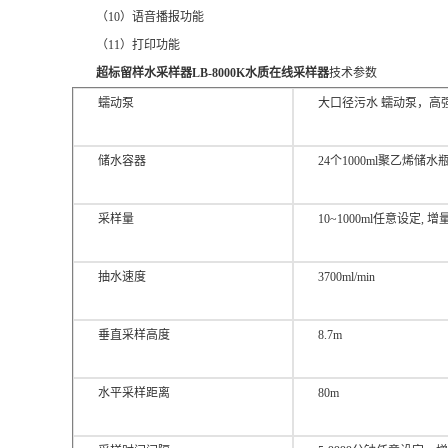
（10）语音播报功能
（11）打印功能
超标留样水采样器LB-8000K水质在线采样器
技术参数
蠕动泵
大口径污水 蠕动泵，高强高
储水容器
24个1000ml聚乙烯储水瓶
采样量
10~1000ml任意设定, 增量
抽水速度
3700ml/min
垂直采样高度
8.7m
水平采样距离
80m