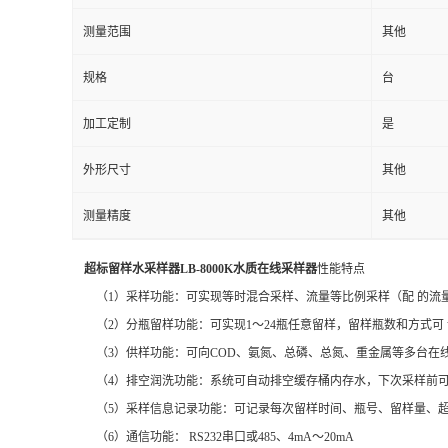
测量范围
其他
留
规格
台
言
加工定制
是
外形尺寸
其他
测量精度
其他
超标留样水采样器LB-8000K水质在线采样器
性能特点
（1）采样功能：可实现等时混合采样、流量等比例采样（配 的流量
（2）分瓶留样功能：可实现1～24瓶任意留样，留样瓶数和方式可 
（3）供样功能：可向COD、氨氮、总磷、总氮、重金属等多台在
（4）排空润洗功能：系统可自动排空缓存桶内存水，下次采样前可
（5）采样信息记录功能：可记录每次留样时间、瓶号、留样量、超标
（6）通信功能： RS232串口或485、4mA～20mA