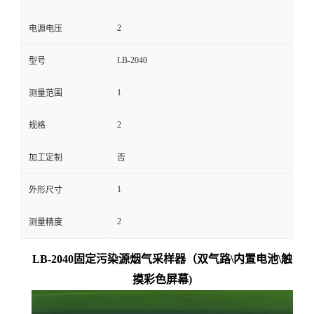
留
2
电源电压
LB-2040
型号
言
1
测量范围
2
规格
加工定制
否
1
外形尺寸
2
测量精度
LB-2040固定污染源烟气采样器（双气路\内置电池\触
摸彩色屏幕)