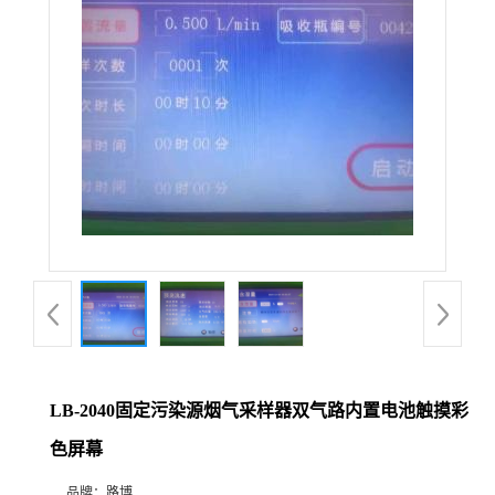
公
司
动
态
产
品
展
LB-2040固定污染源烟气采样器双气路内置电池触摸彩
厅
色屏幕
证
品牌：
路博