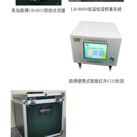
LB-800N恒温恒湿称重系统
青岛路博LB-6015型综合流量
适用于低浓度烟尘采样滤膜
压力校准仪现货
烘干后使用
路博便携式智能红外CO2检测
仪疾控公共场所LB-7402