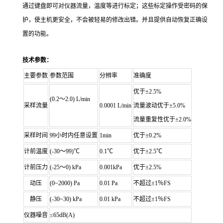
通过键盘即可对仪器流量，温度等进行标定；这些标定操作受密码的保
护，使主机更安全，不会被轻易的修改出错。并且提供自动恢复正确设
置的功能。
技术参数：
主要参数
参数范围
分辨
率
准确度
优于±
2.5%
(0.2～
2
.0) L/min
采样流量
0.
0
00
1 L/min
流量波动优于±5.0%
流量重复性优于±2.0%
采样时间
99
小时内任意设置
1
min
优于±
0.2%
计前温度
(-30
～
99)
℃
0.1
℃
优于±
2.5
℃
计前压力
(-2
5～
0) kPa
0.0
0
1
kPa
优于±
2.5%
动压
(0~2000) Pa
0.01 Pa
不超过±1％FS
静压
(-30~30) kPa
0.01 kPa
不超过±1％FS
仪器噪音
≤65
dB(A)