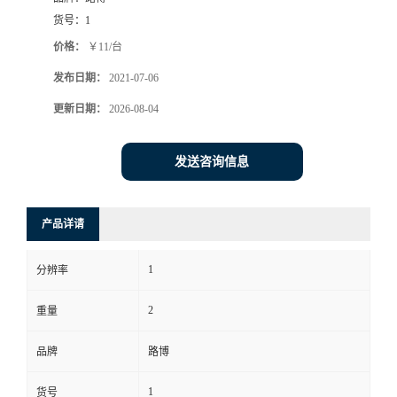
货号：
1
书
价格：
￥11/台
荣
发布日期：
2021-07-06
更新日期：
2026-08-04
誉
发送咨询信息
联
系
产品详请
方
1
分辨率
式
2
重量
在
品牌
路博
线
1
货号