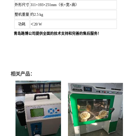
外形尺寸
3
11
×193×2
51
mm（长×宽×高）
整机重量
约2
.5 kg
功
耗
＜2
0 W
青岛路博公司提供全面的技术支持和完善的售后服务
！
相关产品：