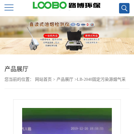
公
司
首
页
产品展厅
您当前的位置：
网站首页
>
产品展厅
>
LB-2040固定污染源烟气采
公
样器双气路内置电池触摸彩色屏幕
司
介
绍