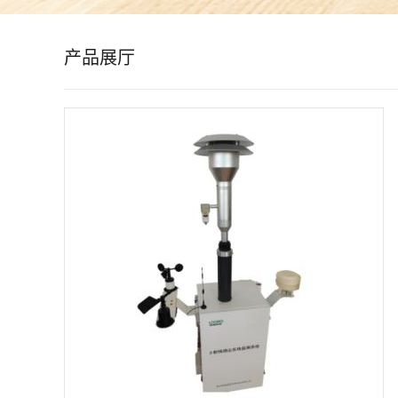
公
产品展厅
司
动
态
产
品
展
厅
证