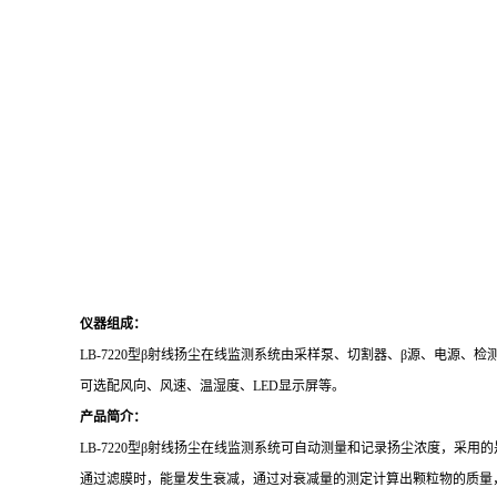
仪器组成：
LB-7220型β射线扬尘在线监测系统
由采样泵、切割器、
β源、电源、检
可选配风向、风速、温湿度、
LED显示屏等。
产品
简介
：
LB-7220型β射线扬尘在线监测系统可自动测量和记录扬尘浓度，采
通过滤膜时，能量发生衰减，通过对衰减量的测定计算出颗粒物的质量