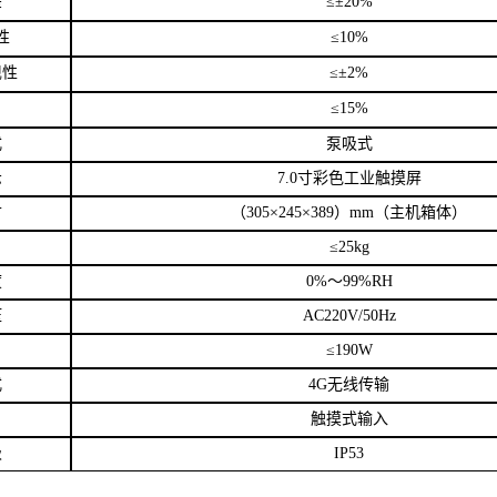
差
≤±
20%
性
≤
10%
现性
≤±
2%
≤
15%
式
泵吸式
示
7.0
寸彩色工业触摸屏
寸
（
305
×
245
×
389
）
mm
（主机箱体）
≤
25kg
度
0%
～
99%RH
压
AC220V/50Hz
≤
190W
式
4G
无线传输
触摸式输入
级
IP53