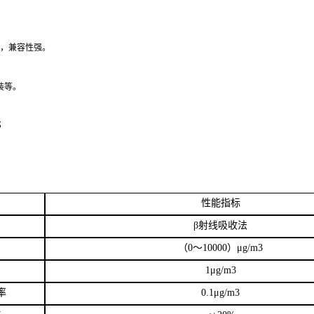
便，兼容性强。
装等。
；
性能指标
β射线吸收法
（
0
～
10000
）μ
g/m3
1
μ
g/m3
率
0.1
μ
g/m3