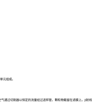
助单元组成。
品空气通过切割器以恒定的流量经过进样管，颗粒物截留在滤膜上。β射线