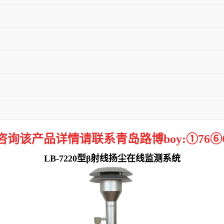
咨询该产品详情请联系青岛路博boy:
①
76⑥
LB-7220
型
β射线
扬尘在线监测系统