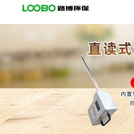
公
司
首
页
公
司
介
绍