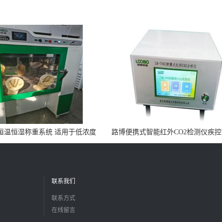
0N恒温恒湿称重系统 适用于低浓度
路博便携式智能红外CO2检测仪疾
烟尘采样滤膜烘干后使用
所LB-7402
联系我们
联系方式
在线留言