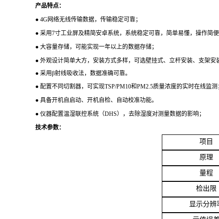
产品特点：
● 4G网络无线传输数据，传输稳定可靠；
● 采用7寸工业屏及精简安卓系统，系统稳定可靠，简单易懂，操作简
● 大容量存储，可能实现一年以上的数据存储；
● 外观设计简单大方，安装方式多样，可选壁挂式、立杆安装、支架安
● 采用β射线吸收法，数据准确可靠。
●
配置不同切割器，可实现
TSP/PM10和PM2.5质量浓度的实时在线监测
● 具备开机自启动、开机自检、自动校准功能。
●
仪器配置温湿联控系统（
DHS），去除湿度对测量数据的影响；
技术参数：
项目
原理
量程
检出限
显示分辨