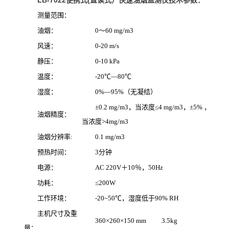
测量范围：
油烟：
0～60 mg/m3
风速：
0-20 m/s
静压：
0-10 kPa
温度：
-20℃—80℃
湿度：
0%—95%（无凝结）
±0.2 mg/m3，当浓度≤4 mg/m3，±5% ，
油烟精度：
当浓度>4mg/m3
油烟分辨率:
0.1 mg/m3
预热时间：
3分钟
电源：
AC 220V＋10％，50Hz
功耗：
≤200W
工作环境：
-20~50℃，湿度低于90% RH
主机尺寸及重
360×260×150 mm 3.5kg
量：