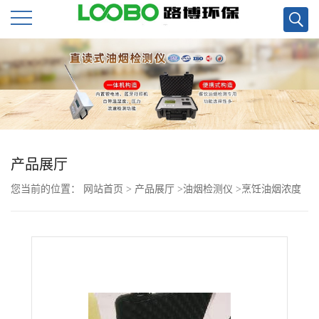
公
司
首
页
产品展厅
您当前的位置：
网站首页
>
产品展厅
>
油烟检测仪
>
烹饪油烟浓度
公
检测用LB-7022直读式快速油烟检测仪现货
司
介
绍