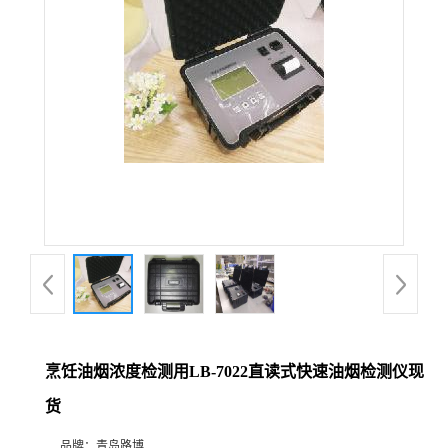
公
司
动
态
产
品
展
烹饪油烟浓度检测用LB-7022直读式快速油烟检测仪现
厅
货
证
品牌：
青岛路博