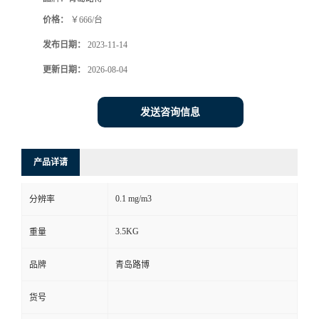
价格：
￥666/台
书
发布日期：
2023-11-14
荣
更新日期：
2026-08-04
誉
发送咨询信息
联
产品详请
系
0.1 mg/m3
分辨率
方
3.5KG
重量
式
品牌
青岛路博
在
货号
线