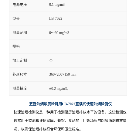
0.1 mg/m3
电源电压
留
LB-7022
型号
言
测量范围
0～60 mg/m3
规格
加工定制
否
360×260×150 mm
外形尺寸
测量精度
±0.2 mg/m3，
烹饪油烟浓度检测用LB-7022直读式快速油烟检测仪
快速油烟检测仪是一种用于检测厨房油烟排放水平的设备。这些检测仪
通常用于监测和评估家庭、餐馆、食品加工厂等场所的厨房油烟排放情
况，以确保油烟排放符合环保和卫生标准。