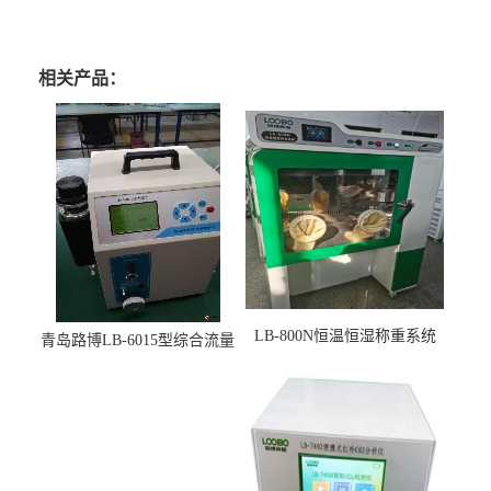
相关产品：
LB-800N恒温恒湿称重系统
青岛路博LB-6015型综合流量
适用于低浓度烟尘采样滤膜
压力校准仪现货
烘干后使用