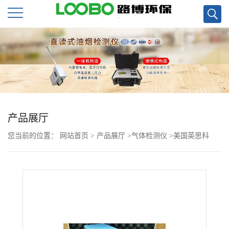
公
司
首
页
产品展厅
您当前的位置：
网站首页
>
产品展厅
>
气体检测仪
>
美国英思科
公
INTERSCAN 4160系列公共场所用甲醛检测仪现货
司
介
绍