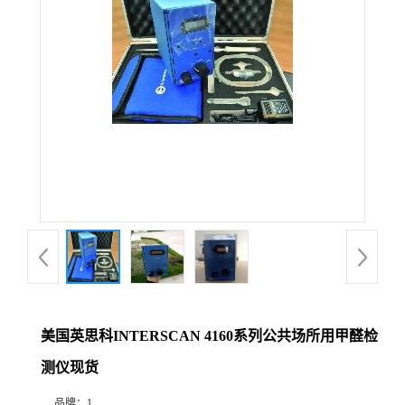
公
司
动
态
产
品
展
美国英思科INTERSCAN 4160系列公共场所用甲醛检
厅
测仪现货
证
品牌：
1