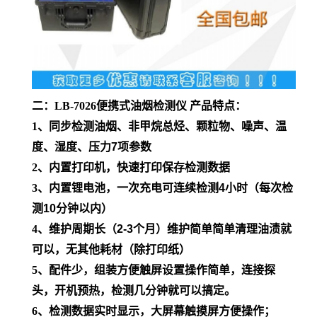
二：
LB-7026
便携式油烟检测仪 产品特点：
1
、同步检测油烟、非甲烷总烃、颗粒物、噪声、温
度、湿度、压力
7
项参数
2
、内置打印机，快速打印保存检测数据
3
、内置锂电池，一次充电可连续检测
4
小时（每次检
测
10
分钟以内）
4
、维护周期长（
2-3
个月）维护简单简单清理油渍就
可以，无其他耗材（除打印纸）
5
、配件少，组装方便触屏设置操作简单，连接探
头，开机预热，检测几分钟就可以搞定。
6
、检测数据实时显示，大屏幕触摸屏方便操作；