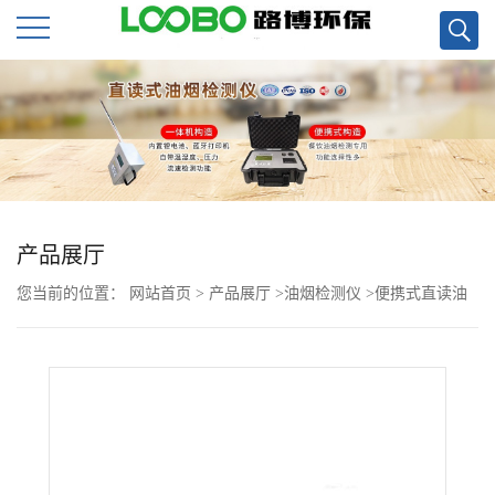
公
司
首
页
产品展厅
您当前的位置：
网站首页
>
产品展厅
>
油烟检测仪
>
便携式直读油
公
烟检测仪LB-7026可测油烟，非甲烷总烃和颗粒物现货
司
介
绍