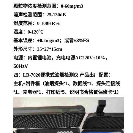
颗粒物浓度检测范围：
0-60mg/m3
噪声检测范围：
25-130dB
湿度范围：
0-100HR%
温度：
0-120℃
基本误差：
±0.2mg/m3
；或者
±3%FS
外形尺寸：
35*27*15cm
电源：内置锂电池，充电电源
AC220V±10%
，
50HzV
四：
LB-7026
便携式油烟检测仪 产品出厂配置：
主机
+
附件箱（油烟探头
*1
、数据线
*1
、探头连接线
*1
、充电器
*1
、打印纸
*5
、说明书合格证保修卡
*1
）