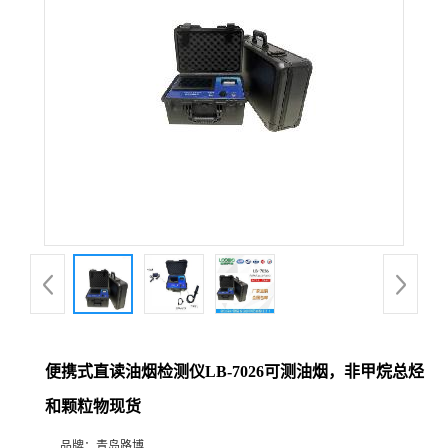
公
司
动
态
产
品
展
便携式直读油烟检测仪LB-7026可测油烟，非甲烷总烃
厅
和颗粒物现货
证
品牌：
青岛路博