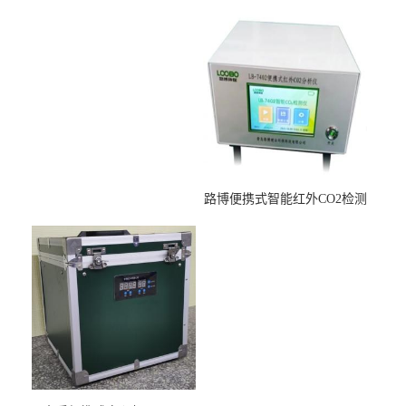
适用于低浓度烟尘采样滤膜
压力校准仪现货
烘干后使用
路博便携式智能红外CO2检测
仪疾控公共场所LB-7402