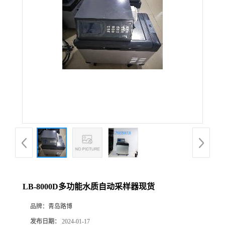
公
司
动
态
产
品
展
LB-8000D多功能水质自动采样器现货
厅
品牌：
青岛路博
证
发布日期：
2024-01-17