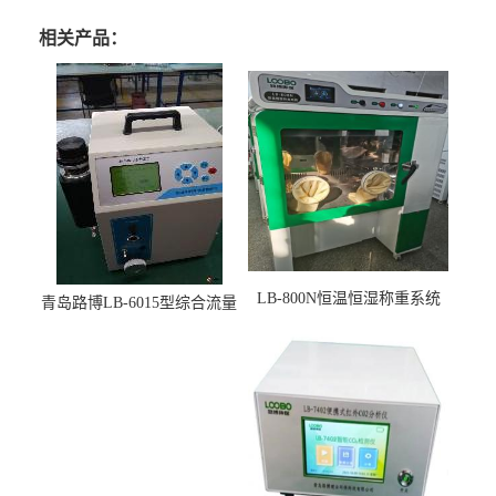
相关产品：
LB-800N恒温恒湿称重系统
青岛路博LB-6015型综合流量
适用于低浓度烟尘采样滤膜
压力校准仪现货
烘干后使用