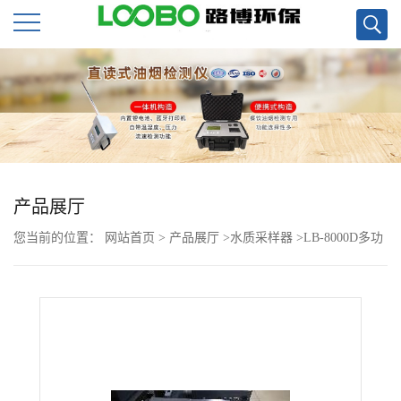
公
司
首
页
产品展厅
您当前的位置：
网站首页
>
产品展厅
>
水质采样器
>
LB-8000D多功
公
能水质自动采样器现货
司
介
绍