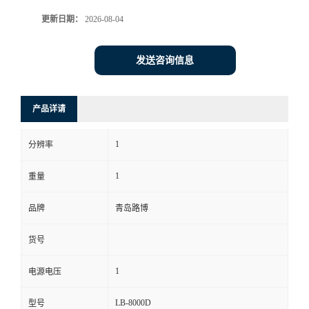
更新日期：
2026-08-04
书
荣
发送咨询信息
誉
产品详请
联
1
分辨率
系
1
重量
方
品牌
青岛路博
式
货号
在
1
电源电压
线
LB-8000D
型号