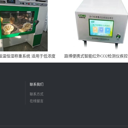
0N恒温恒湿称重系统 适用于低浓度
路博便携式智能红外CO2检测仪疾
烟尘采样滤膜烘干后使用
所LB-7402
联系我们
联系方式
在线留言