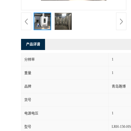
书
荣
誉
产品详请
联
1
分辨率
系
1
重量
方
品牌
青岛路博
式
货号
在
1
电源电压
LRH-150-HS
型号
线