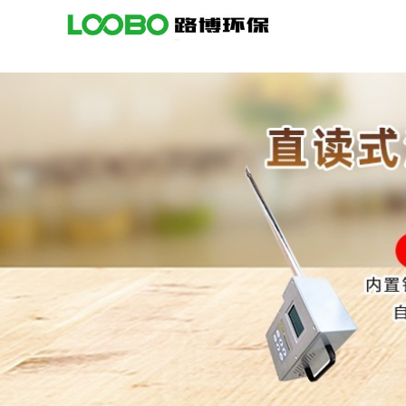
公
司
首
页
公
司
介
绍