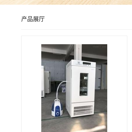
公
产品展厅
司
动
态
产
品
展
厅
证