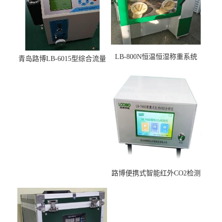
LB-800N恒温恒湿称重系统
青岛路博LB-6015型综合流量
适用于低浓度烟尘采样滤膜
压力校准仪现货
烘干后使用
路博便携式智能红外CO2检测
仪疾控公共场所LB-7402