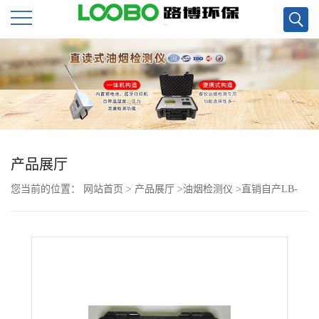
公
司
首
页
产品展厅
您当前的位置：
网站首页
>
产品展厅
>
油烟检测仪
>
直销自产LB-
公
7020快速油烟监测仪现货
司
介
绍