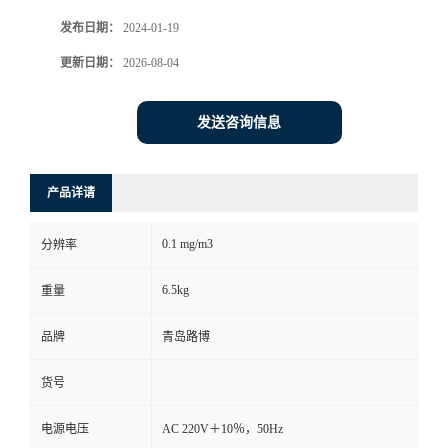
发布日期：
2024-01-19
书
更新日期：
2026-08-04
荣
发送咨询信息
誉
联
产品详请
系
0.1 mg/m3
分辨率
方
6.5kg
重量
式
品牌
青岛路博
货号
在
电源电压
AC 220V＋10％，50Hz
线