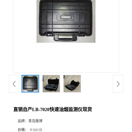
公
司
动
态
产
品
展
直销自产LB-7020快速油烟监测仪现货
厅
品牌：
青岛路博
证
价格：
￥666/台