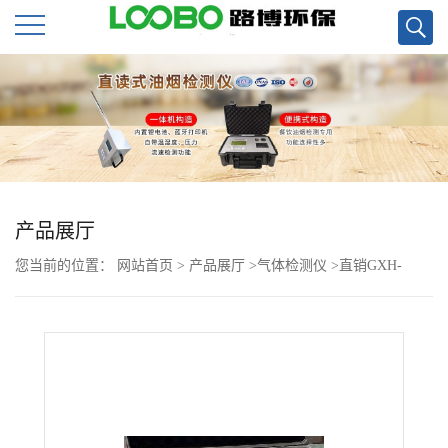
公
司
首
页
产品展厅
您当前的位置：
网站首页
>
产品展厅
>
气体检测仪
>
直销GXH-
公
3011A便携式红外线CO分析仪现货
司
介
绍