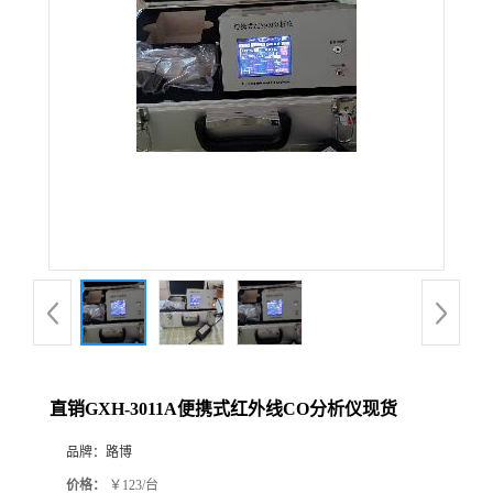
公
司
动
态
产
品
展
直销GXH-3011A便携式红外线CO分析仪现货
厅
品牌：
路博
证
价格：
￥123/台