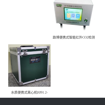
路博便携式智能红外CO2检测
仪疾控公共场所LB-7402
水质便携式离心机HJ91.2-
2022地表水总磷监测内置有
电池