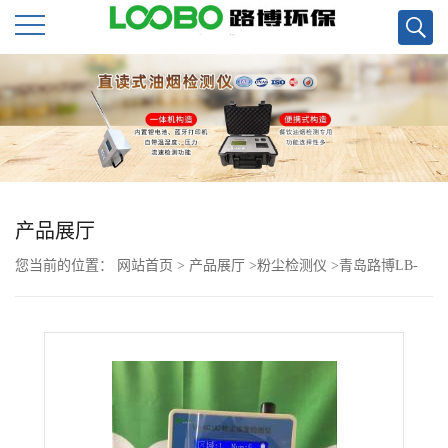
公
司
首
页
产品展厅
您当前的位置：
网站首页
>
产品展厅
>
粉尘检测仪
>
青岛路博LB-
公
KCA激光粉尘检测仪大屏液晶显示现货
司
介
绍