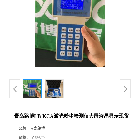
公
司
动
态
产
品
展
青岛路博LB-KCA激光粉尘检测仪大屏液晶显示现货
厅
品牌：
青岛路博
证
价格：
￥666/台