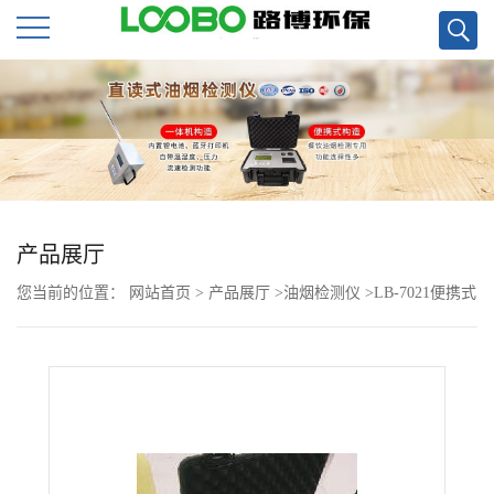
公
司
首
页
产品展厅
您当前的位置：
网站首页
>
产品展厅
>
油烟检测仪
>
LB-7021便携式
公
(直读式）快速油烟监测仪现货
司
介
绍