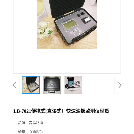
公
司
动
态
产
品
展
LB-7021便携式(直读式）快速油烟监测仪现货
厅
品牌：
青岛路博
证
价格：
￥666/台