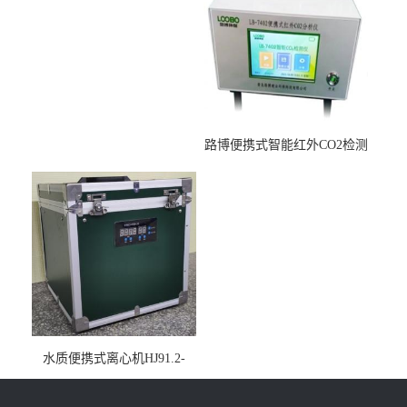
路博便携式智能红外CO2检测
仪疾控公共场所LB-7402
水质便携式离心机HJ91.2-
2022地表水总磷监测内置有
电池