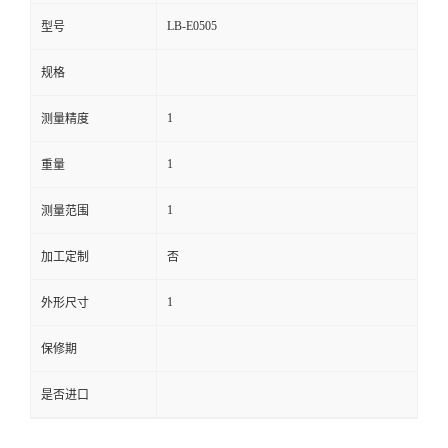
LB-E0505
型号
留
规格
言
1
测量精度
1
重量
1
测量范围
加工定制
否
1
外形尺寸
保修期
是否进口