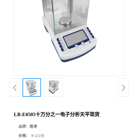
公
司
动
态
产
品
展
LB-E0505十万分之一电子分析天平现货
厅
品牌：
路博
证
价格：
￥123/台