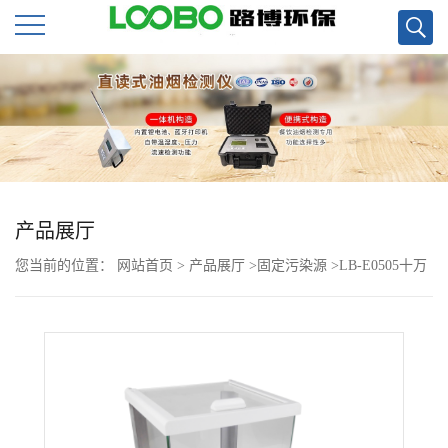
公
司
首
页
产品展厅
您当前的位置：
网站首页
>
产品展厅
>
固定污染源
>
LB-E0505十万
公
分之一电子分析天平现货
司
介
绍