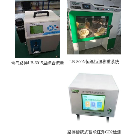
LB-800N恒温恒湿称重系统
青岛路博LB-6015型综合流量
适用于低浓度烟尘采样滤膜
压力校准仪现货
烘干后使用
路博便携式智能红外CO2检测