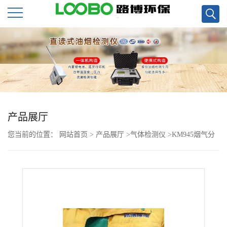
公
司
首
页
产品展厅
您当前的位置：
网站首页
>
产品展厅
>
气体检测仪
>
KM945烟气分
公
析仪现货
司
介
绍