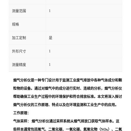
1
留
测量范围
规格
言
加工定制
是
1
外形尺寸
1
测量精度
烟气分析仪是一种专门设计用于监测工业废气排放中各种气体成分和颗
粒物的设备。通过对烟气中的成分进行实时、连续的分析，烟气分析仪
帮助确保工业生产过程中的环境保护和符合排放标准。本文将深入探讨
烟气分析仪的工作原理、特点以及在环境监测和工业生产中的应用。
工作原理：
气体采样：
烟气分析仪通过采样系统从烟气排放口获取气体样本。这
些样本通常包括氧气、二氧化碳、一氧化碳、氮氧化物（NOx）、二氧