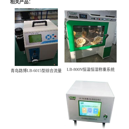
相关产品：
LB-800N恒温恒湿称重系统
青岛路博LB-6015型综合流量
适用于低浓度烟尘采样滤膜
压力校准仪现货
烘干后使用