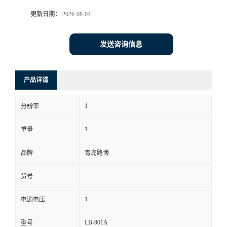
更新日期：
2026-08-04
书
荣
发送咨询信息
誉
产品详请
联
1
分辨率
系
1
重量
方
品牌
青岛路博
式
货号
在
1
电源电压
线
LB-901A
型号