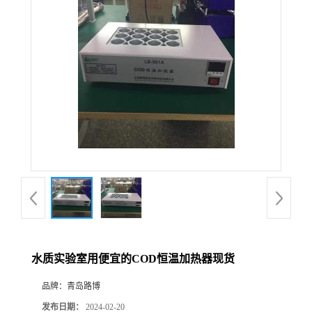
公
司
动
态
产
品
展
水质实验室用便宜的COD恒温加热器现货
厅
品牌：
青岛路博
证
发布日期：
2024-02-20