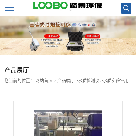
公
司
首
页
产品展厅
您当前的位置：
网站首页
>
产品展厅
>
水质检测仪
>
水质实验室用
公
便宜的COD恒温加热器现货
司
介
绍