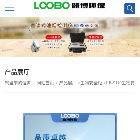
公
司
首
页
产品展厅
您当前的位置：
网站首页
>
产品展厅
>
生物安全柜
>
LB-9110生物安
公
全柜二级A2 单人双人气幕式隔离设计防止内外交叉污染
司
介
绍