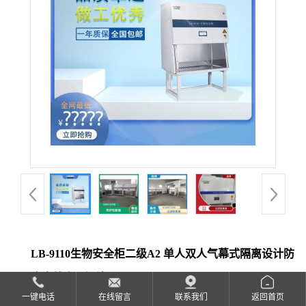
公
司
动
态
产
品
展
LB-9110生物安全柜二级A2 单人双人气幕式隔离设计防
厅
止内外交叉污染
证
一键电话
在线留言
联系我们
返回首页