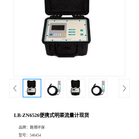
公
司
动
态
产
品
展
LB-ZN6526便携式明渠流量计现货
厅
品牌：
路博环保
证
型号：
546454