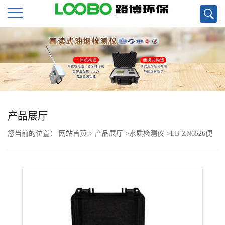
公
司
首
页
产品展厅
您当前的位置：
网站首页
>
产品展厅
>
水质检测仪
>
LB-ZN6526便
公
携式明渠流量计现货
司
介
绍