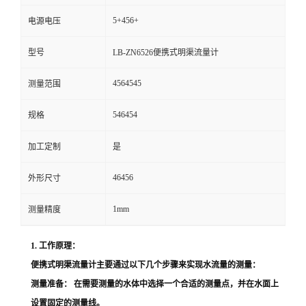
5+456+
电源电压
留
型号
LB-ZN6526便携式明渠流量计
言
4564545
测量范围
546454
规格
加工定制
是
46456
外形尺寸
1mm
测量精度
1. 工作原理：
便携式明渠流量计主要通过以下几个步骤来实现水流量的测量：
测量准备：
在需要测量的水体中选择一个合适的测量点，并在水面上
设置固定的测量线。