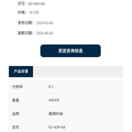
货号：
65+456+64
书
价格：
￥2/台
发布日期：
2024-05-06
荣
更新日期：
2026-08-04
誉
发送咨询信息
联
系
产品详请
方
0.1
分辨率
式
456456
重量
在
品牌
路博环保
65+456+64
货号
线