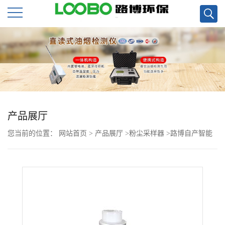
公
司
首
页
产品展厅
您当前的位置：
网站首页
>
产品展厅
>
粉尘采样器
>
路博自产智能
公
中流量采样器高负压LB-120F(GK)现货
司
介
绍