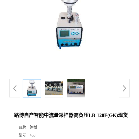
公
司
动
态
产
品
展
路博自产智能中流量采样器高负压LB-120F(GK)现货
厅
品牌：
路博
证
型号：
453