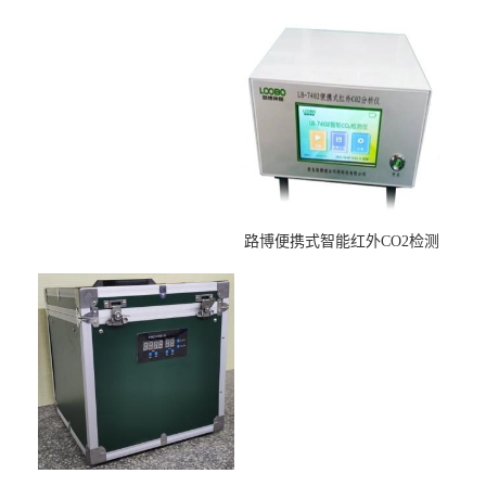
适用于低浓度烟尘采样滤膜
压力校准仪现货
烘干后使用
路博便携式智能红外CO2检测
仪疾控公共场所LB-7402