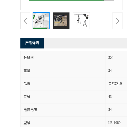
书
荣
誉
产品详请
联
354
分辨率
系
24
重量
方
品牌
青岛路博
式
43
货号
在
54
电源电压
LB-1080
型号
线