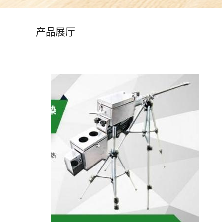
公
产品展厅
司
动
态
产
品
展
厅
证