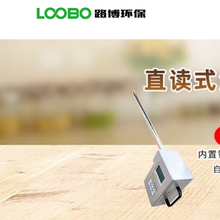
公
司
首
页
公
司
介
绍