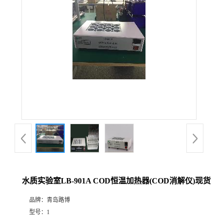
公
司
动
态
产
品
展
水质实验室LB-901A COD恒温加热器(COD消解仪)现货
厅
品牌：
青岛路博
证
型号：
1