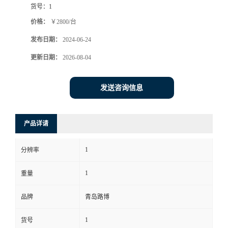
货号：
1
书
价格：
￥2800/台
发布日期：
2024-06-24
荣
更新日期：
2026-08-04
誉
发送咨询信息
联
系
产品详请
方
1
分辨率
式
1
重量
在
品牌
青岛路博
1
货号
线