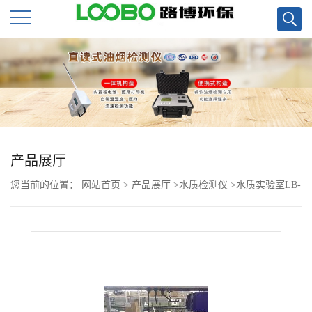
公
司
首
页
产品展厅
您当前的位置：
网站首页
>
产品展厅
>
水质检测仪
>
水质实验室LB-
公
901A COD恒温加热器(COD消解仪)现货
司
介
绍