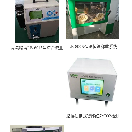
LB-800N恒温恒湿称重系统
青岛路博LB-6015型综合流量
适用于低浓度烟尘采样滤膜
压力校准仪现货
烘干后使用
路博便携式智能红外CO2检测
仪疾控公共场所LB-7402