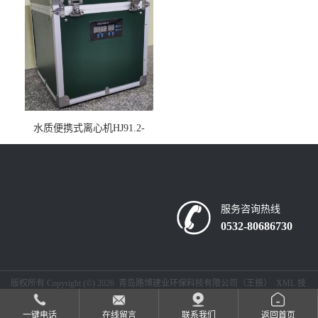
水质便携式离心机HJ91.2-
2022地表水总磷监测内置有
电池
服务咨询热线
0532-80686730
版权所有 Copyright (©) 2026
青岛路博建业环保科技有限公司（王振）
XML
技
术支持：
盖德化工网
食品商务网
一键电话
在线留言
联系我们
返回首页