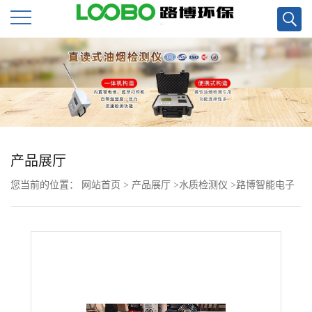
公
司
首
页
产品展厅
您当前的位置：
网站首页
>
产品展厅
>
水质检测仪
>
路博智能电子
公
BOD5直读仪LB-4180(S)现货的直销
司
介
绍