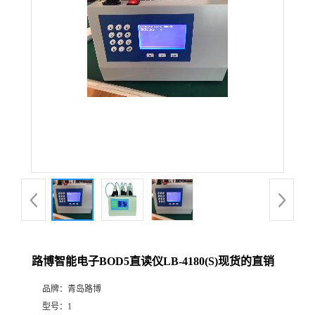
公
司
动
态
产
品
展
路博智能电子BOD5直读仪LB-4180(S)现货的直销
厅
品牌：
青岛路博
证
型号：
1