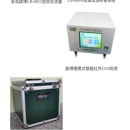
LB-800N恒温恒湿称重系统
青岛路博LB-6015型综合流量
适用于低浓度烟尘采样滤膜
压力校准仪现货
烘干后使用
路博便携式智能红外CO2检测
仪疾控公共场所LB-7402