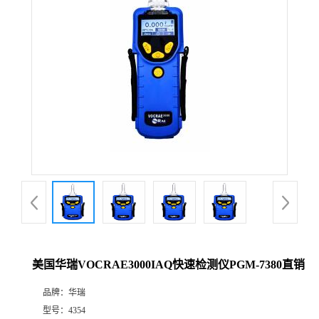
公
司
动
态
产
品
展
美国华瑞VOCRAE3000IAQ快速检测仪PGM-7380直销
厅
品牌：
华瑞
证
型号：
4354