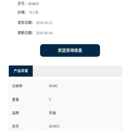
货号：
453453
书
价格：
￥2/台
发布日期：
2024-10-22
荣
更新日期：
2026-08-04
誉
发送咨询信息
联
系
产品详请
方
45345
分辨率
式
3
重量
在
品牌
华瑞
453453
货号
线