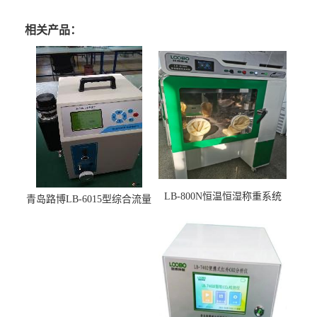
相关产品：
LB-800N恒温恒湿称重系统
青岛路博LB-6015型综合流量
适用于低浓度烟尘采样滤膜
压力校准仪现货
烘干后使用