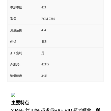
453
电源电压
留
PGM-7380
型号
言
4345
测量范围
4354
规格
加工定制
是
45345
外形尺寸
3453
测量精度
主要特点
? RAE
代
Tube
技术与
RAE PID
技术结合，保