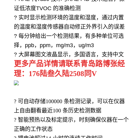
证低浓度
TVOC
的准确检测
?
实时显示检测环境的温度和湿度，通过内置
的温度和湿度传感器自动修正外界引入的误差
?
每分钟给出一个检测结果，有多种单位可选
择，
ppb
，
ppm
，
mg/m3
，
ug/m3
?
大屏幕图文液晶显示，多国语言，支持中文
更多产品详情请联系青岛路博张经
理：176陆叁久陆2508同V
?
可自动存储
100000
条检测记录，可以在仪器
上自由翻看最近
100
条历史检测数据
?
智能预热以及标定提示，时刻确保仪器在一个
正确的工作状态