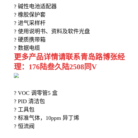
?
碱性电池适配器
?
橡胶保护套
?
进气采样杆
?
使用说明书、资料及软件光盘
?
硬质携带箱
?
数据电缆
更多产品详情请联系青岛路博张经
理：176陆叁久陆2508同V
? VOC
调零管
5
盒
? PID
清洁包
?
工具包
?
标准气体，
10ppm
异丁烯
?
恒流阀