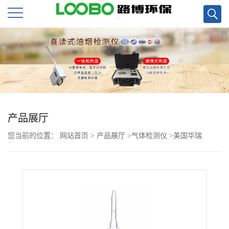
公
司
首
页
产品展厅
您当前的位置：
网站首页
>
产品展厅
>
气体检测仪
>
美国华瑞
公
VOCRAE3000IAQ快速检测仪PGM-7380直销
司
介
绍