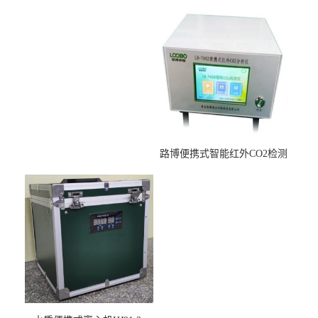
适用于低浓度烟尘采样滤膜
压力校准仪现货
烘干后使用
路博便携式智能红外CO2检测
仪疾控公共场所LB-7402