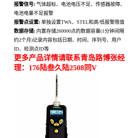
报警信号
:
气体超标、电池电压不足、传感器故障、
电池电量不足报警
报警点设置
:
单独设置
TWA
、
STEL
和高
/
低报警限值
数据存储
:
内置存储
260000
点的数据容量
(1
分钟间隔
约
2
个月
)
记录内容包括日期、时间、序列号、用户
ID
、检测点
ID
等
更多产品详情请联系青岛路博张经
理：176陆叁久陆2508同V