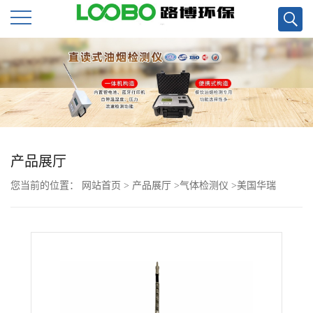
公
司
首
页
产品展厅
您当前的位置：
网站首页
>
产品展厅
>
气体检测仪
>
美国华瑞
公
ppbRAEVOC检测仪PGM-7340直销
司
介
绍