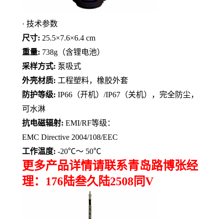
·
技术参数
尺寸
:
25.5×7.6×6.4 cm
重量
:
738g
（含锂电池）
采样方式
:
泵吸式
外壳材质
:
工程塑料，橡胶外套
防护等级
:
IP66
（开机）
/IP67
（关机），完全防尘，
可水淋
抗电磁辐射
:
EMI/RF
等级：
EMC Directive 2004/108/EEC
工作温度
:
-20
℃
～
50
℃
更多产品详情请联系青岛路博张经
理：176陆叁久陆2508同V