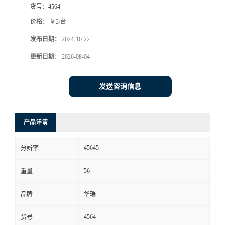
货号：
4564
书
价格：
￥2/台
发布日期：
2024-10-22
荣
更新日期：
2026-08-04
誉
发送咨询信息
联
系
产品详请
方
45645
分辨率
式
56
重量
在
品牌
华瑞
4564
货号
线