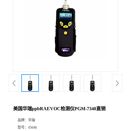
公
司
动
态
产
品
展
美国华瑞ppbRAEVOC检测仪PGM-7340直销
厅
品牌：
华瑞
证
型号：
45646