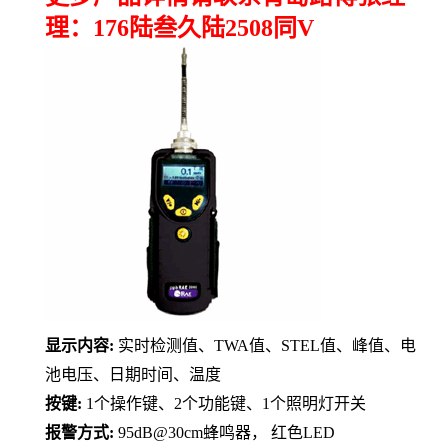
理：176陆叁久陆2508同V
显示内容
:
实时检测值、
TWA
值、
STEL
值、峰值、电
池电压、日期时间、温度
按键
:
1
个操作键、
2
个功能键、
1
个照明灯开关
报警方式
:
95dB@30cm
蜂鸣器，
红色
LED