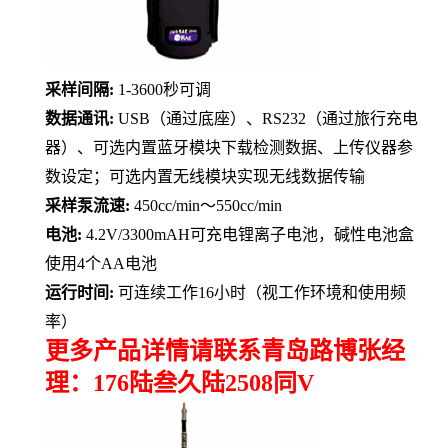
采样间隔
:
1-3600
秒可调
数据通讯
:
USB
（通过底座）、
RS232
（通过旅行充电
器）、可选内置蓝牙模块下载检测数据、上传仪器参
数设定；可选内置无线模块实现无线数据传输
采样泵流速
:
450cc/min
～
550cc/min
电池
:
4.2V/3300mAH
可充电锂离子电池，碱性电池盒
使用
4
个
AA
电池
运行时间
:
可连续工作
16
小时（视工作环境和使用频
率）
更多产品详情请联系青岛路博张经
理：176陆叁久陆2508同V