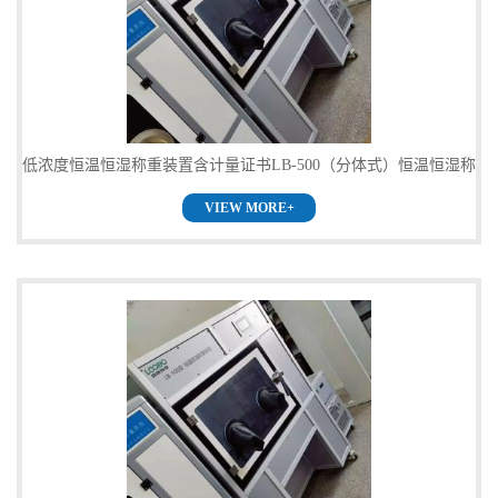
公
司
动
低浓度恒温恒湿称重装置含计量证书LB-500（分体式）恒温恒湿称
态
VIEW MORE+
重系统供货
产
品
展
厅
证