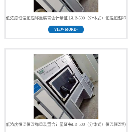
书
低浓度恒温恒湿称重装置含计量证书LB-500（分体式）恒温恒湿称
荣
VIEW MORE+
重系统供应
誉
联
系
方
式
在
低浓度恒温恒湿称重装置含计量证书LB-500（分体式）恒温恒湿称
线